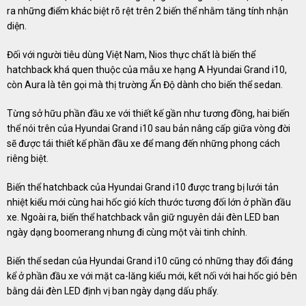
ra những điểm khác biệt rõ rệt trên 2 biến thể nhằm tăng tính nhận
diện.
Đối với người tiêu dùng Việt Nam, Nios thực chất là biến thể
hatchback khá quen thuộc của mẫu xe hạng A Hyundai Grand i10,
còn Aura là tên gọi mà thị trường Ấn Độ dành cho biến thể sedan.
Từng sở hữu phần đầu xe với thiết kế gần như tương đồng, hai biến
thể nói trên của Hyundai Grand i10 sau bản nâng cấp giữa vòng đời
sẽ được tái thiết kế phần đầu xe để mang đến những phong cách
riêng biệt.
Biến thể hatchback của Hyundai Grand i10 được trang bị lưới tản
nhiệt kiểu mới cùng hai hốc gió kích thước tương đối lớn ở phần đầu
xe. Ngoài ra, biến thể hatchback vẫn giữ nguyên dải đèn LED ban
ngày dạng boomerang nhưng đi cùng một vài tinh chỉnh.
Biến thể sedan của Hyundai Grand i10 cũng có những thay đổi đáng
kể ở phần đầu xe với mặt ca-lăng kiểu mới, kết nối với hai hốc gió bên
bằng dải đèn LED định vị ban ngày dạng dấu phẩy.