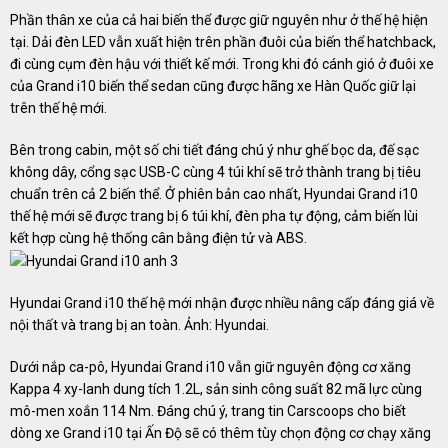
Phần thân xe của cả hai biến thể được giữ nguyên như ở thế hệ hiện
tại. Dải đèn LED vẫn xuất hiện trên phần đuôi của biến thể hatchback,
đi cùng cụm đèn hậu với thiết kế mới. Trong khi đó cánh gió ở đuôi xe
của Grand i10 biến thể sedan cũng được hãng xe Hàn Quốc giữ lại
trên thế hệ mới.
Bên trong cabin, một số chi tiết đáng chú ý như ghế bọc da, đế sạc
không dây, cổng sạc USB-C cùng 4 túi khí sẽ trở thành trang bị tiêu
chuẩn trên cả 2 biến thể. Ở phiên bản cao nhất, Hyundai Grand i10
thế hệ mới sẽ được trang bị 6 túi khí, đèn pha tự động, cảm biến lùi
kết hợp cùng hệ thống cân bằng điện tử và ABS.
Hyundai Grand i10 thế hệ mới nhận được nhiều nâng cấp đáng giá về
nội thất và trang bị an toàn. Ảnh: Hyundai.
Dưới nắp ca-pô, Hyundai Grand i10 vẫn giữ nguyên động cơ xăng
Kappa 4 xy-lanh dung tích 1.2L, sản sinh công suất 82 mã lực cùng
mô-men xoắn 114 Nm. Đáng chú ý, trang tin Carscoops cho biết
dòng xe Grand i10 tại Ấn Độ sẽ có thêm tùy chọn động cơ chạy xăng