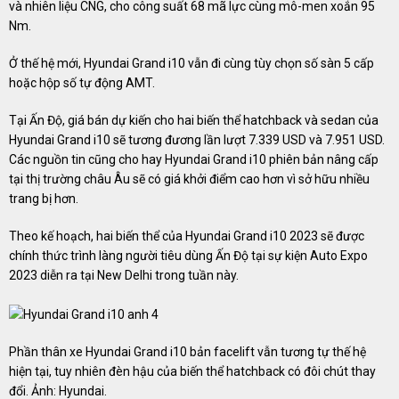
và nhiên liệu CNG, cho công suất 68 mã lực cùng mô-men xoắn 95
Nm.
Ở thế hệ mới, Hyundai Grand i10 vẫn đi cùng tùy chọn số sàn 5 cấp
hoặc hộp số tự động AMT.
Tại Ấn Độ, giá bán dự kiến cho hai biến thể hatchback và sedan của
Hyundai Grand i10 sẽ tương đương lần lượt 7.339 USD và 7.951 USD.
Các nguồn tin cũng cho hay Hyundai Grand i10 phiên bản nâng cấp
tại thị trường châu Âu sẽ có giá khởi điểm cao hơn vì sở hữu nhiều
trang bị hơn.
Theo kế hoạch, hai biến thể của Hyundai Grand i10 2023 sẽ được
chính thức trình làng người tiêu dùng Ấn Độ tại sự kiện Auto Expo
2023 diễn ra tại New Delhi trong tuần này.
Phần thân xe Hyundai Grand i10 bản facelift vẫn tương tự thế hệ
hiện tại, tuy nhiên đèn hậu của biến thể hatchback có đôi chút thay
đổi. Ảnh: Hyundai.