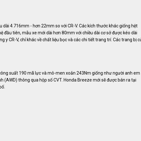
iều dài 4.716mm - hơn 22mm so với CR-V.
Các kích thước khác giống hệt
hệ đầu tiên, mẫu xe mới dài hơn 80mm với chiều dài cơ sở được kéo dài
 CR-V, chỉ khác về chất liệu bọc và các chi tiết trang trí. Các trang bị c
inh công suất 190 mã lực và mô-men xoắn 243Nm giống như người anh em
ánh (AWD) thông qua hộp số CVT. Honda Breeze mới sẽ được bán ra tại
bố.