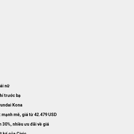
ái nữ
hí trước bạ
yundai Kona
t mạnh mẽ, giá từ 42.479 USD
 30%, nhiều ưu đãi về giá
t kế của Civic