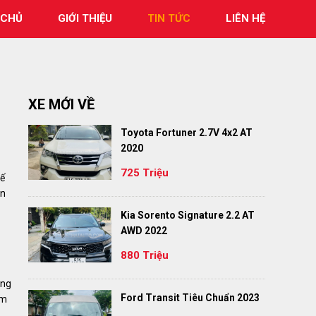
 CHỦ
GIỚI THIỆU
TIN TỨC
LIÊN HỆ
XE MỚI VỀ
Toyota Fortuner 2.7V 4x2 AT
2020
725 Triệu
hế
ên
Kia Sorento Signature 2.2 AT
AWD 2022
880 Triệu
ằng
Ford Transit Tiêu Chuẩn 2023
ằm