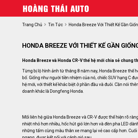
Trang Chủ
Tin Tức
Honda Breeze Với Thiết Kế Gần Giố
HONDA BREEZE VỚI THIẾT KẾ GẦN GIỐN
Honda Breeze và Honda CR-V thế hệ mới chia sẻ chung th
Từng bị lộ hình ảnh từ tháng 8 năm nay, Honda Breeze thế 
bố.
Giống như người tiền nhiệm của nó, chiếc SUV hạng C đượ
hệ mới, với thiết kế khác biệt ở phần đầu và đuôi. Cần nói 
doanh khác là Dongfeng Honda.
Mối liên hệ giữa Honda Breeze và CR-V được thể hiện rõ ràng
nhiệt nhỏ hơn nhiều, hốc hút gió lớn hơn và đèn pha LED dà
những tấm cùng màu thân xe mang lại vẻ cao cấp hơn. Cuối c
ngang, được kết nối với cánh gió sau.