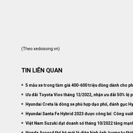
(Theo xedoisong.vn)
TIN LIÊN QUAN
5 mẫu xe trong tầm giá 400-600 triệu đồng dành cho ph
Ưu đãi Toyota Vios tháng 12/2022, nhận ưu đãi 50% lệ p
Hyundai Creta là dòng xe phù hợp dạo phố, đánh gục H
Hyundai Santa Fe Hybrid 2023 được công bố: Công suấ
Việt Nam Suzuki đạt doanh số tháng 10/2022 tăng mạnh
Honda Accord thế hệ mới lộ diện hình ảnh: tương tự thiế