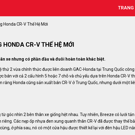
TRANG
ng Honda CR-V Thế Hệ Mới
G HONDA CR-V THẾ HỆ MỚI
ân xe nhưng có phần đầu và đuôi hoàn toàn khác biệt.
hệ thứ 2 vừa chính thức được liên doanh GAC-Honda tại Trung Quốc công
c bán với cả 2 cấu hình 5 hoặc 7 chỗ và chủ yếu dựa trên Honda CR-V t
thêm rằng Honda cũng sản xuất bán CR-V ở Trung Quốc, nhưng dưới một li
 từ góc nhìn 2 bên thân xe giống hệt nhau. Tuy nhiên, Breeze có lưới tản
nh riêng. Các nẹp ốp nhựa đen xung quanh thân CR-V đã được thay thế b
ùng, ở phía sau, nó có một cửa hậu được thiết kế lại với đèn hậu LED n