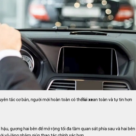
yên tắc cơ bản, người mới hoàn toàn có thể
lùi xe
an toàn và tự tin hơn
iếu hậu, gương hai bên để mở rộng tối đa tầm quan sát phía sau và hai bên
ới vô-lăng nhằm giúp thao tác chính xác hơn.