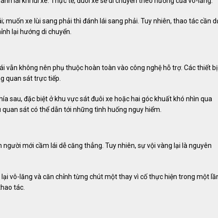
h lái khi lùi xe. Thực tế, đuôi xe sẽ di chuyển theo hướng của vô-lăng.
ái; muốn xe lùi sang phải thì đánh lái sang phải. Tuy nhiên, thao tác cần d
ỉnh lại hướng di chuyển.
lái vẫn không nên phụ thuộc hoàn toàn vào công nghệ hỗ trợ. Các thiết bị
 quan sát trực tiếp.
phía sau, đặc biệt ở khu vực sát đuôi xe hoặc hai góc khuất khó nhìn qua
ếu quan sát có thể dẫn tới những tình huống nguy hiểm.
người mới cầm lái dễ căng thẳng. Tuy nhiên, sự vội vàng lại là nguyên
 lại vô-lăng và căn chỉnh từng chút một thay vì cố thực hiện trong một lầ
thao tác.