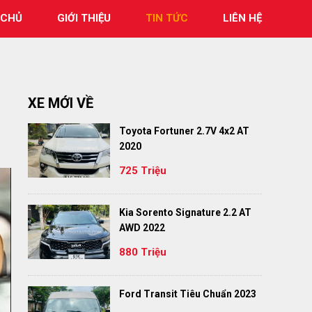
 CHỦ
GIỚI THIỆU
TIN TỨC
LIÊN HỆ
XE MỚI VỀ
Toyota Fortuner 2.7V 4x2 AT
2020
725 Triệu
Kia Sorento Signature 2.2 AT
AWD 2022
880 Triệu
Ford Transit Tiêu Chuẩn 2023