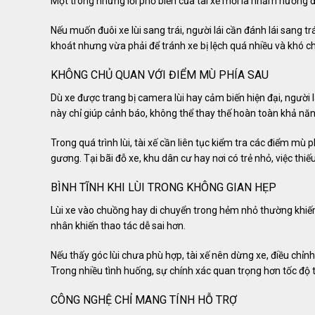
Một trong những lỗi phổ biến của tài xế mới là nhầm hướng đán
Nếu muốn đuôi xe lùi sang trái, người lái cần đánh lái sang tr
khoát nhưng vừa phải để tránh xe bị lệch quá nhiều và khó ch
KHÔNG CHỦ QUAN VỚI ĐIỂM MÙ PHÍA SAU
Dù xe được trang bị camera lùi hay cảm biến hiện đại, người 
này chỉ giúp cảnh báo, không thể thay thế hoàn toàn khả năng
Trong quá trình lùi, tài xế cần liên tục kiểm tra các điểm mù 
gương. Tại bãi đỗ xe, khu dân cư hay nơi có trẻ nhỏ, việc thi
BÌNH TĨNH KHI LÙI TRONG KHÔNG GIAN HẸP
Lùi xe vào chuồng hay di chuyển trong hẻm nhỏ thường khiến 
nhân khiến thao tác dễ sai hơn.
Nếu thấy góc lùi chưa phù hợp, tài xế nên dừng xe, điều chỉnh
Trong nhiều tình huống, sự chính xác quan trọng hơn tốc độ 
CÔNG NGHỆ CHỈ MANG TÍNH HỖ TRỢ