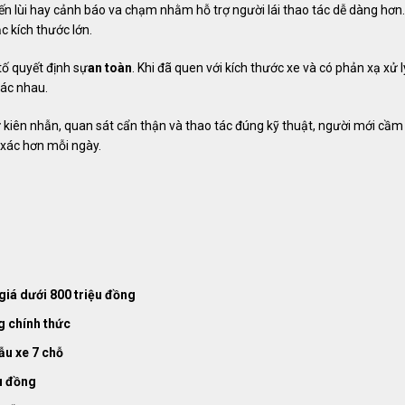
ến lùi hay cảnh báo va chạm nhằm hỗ trợ người lái thao tác dễ dàng hơn.
c kích thước lớn.
tố quyết định sự
an toàn
. Khi đã quen với kích thước xe và có phản xạ xử l
hác nhau.
sự kiên nhẫn, quan sát cẩn thận và thao tác đúng kỹ thuật, người mới cầm 
h xác hơn mỗi ngày.
giá dưới 800 triệu đồng
g chính thức
ẫu xe 7 chỗ
ệu đồng