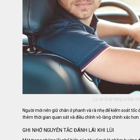
Lùi xe là kỹ năng cơ bản nh
Người mới nên giữ chân ở phanh và rà nhẹ để kiểm soát tốc độ
thêm thời gian quan sát và điều chỉnh vô-lăng chính xác hơn.
GHI NHỚ NGUYÊN TẮC ĐÁNH LÁI KHI LÙI