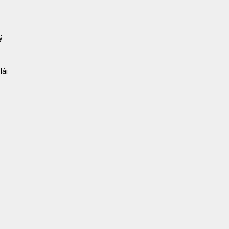
ý
lái