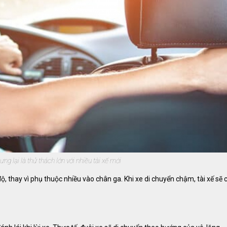
ưng lại là thử thách lớn với nhiều tài xế mới
, thay vì phụ thuộc nhiều vào chân ga. Khi xe di chuyển chậm, tài xế sẽ 