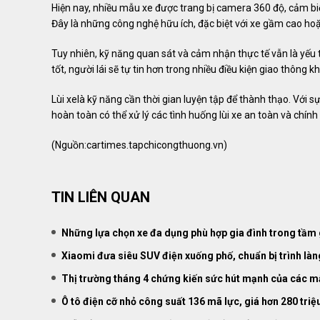
Hiện nay, nhiều mẫu xe được trang bị camera 360 độ, cảm bi
Đây là những công nghệ hữu ích, đặc biệt với xe gầm cao hoặ
Tuy nhiên, kỹ năng quan sát và cảm nhận thực tế vẫn là yếu 
tốt, người lái sẽ tự tin hơn trong nhiều điều kiện giao thông k
Lùi xelà kỹ năng cần thời gian luyện tập để thành thạo. Với 
hoàn toàn có thể xử lý các tình huống lùi xe an toàn và chín
(Nguồn:
cartimes.tapchicongthuong.vn
)
TIN LIÊN QUAN
Những lựa chọn xe đa dụng phù hợp gia đình trong tầm 
Xiaomi đưa siêu SUV điện xuống phố, chuẩn bị trình làn
Thị trường tháng 4 chứng kiến sức hút mạnh của các m
Ô tô điện cỡ nhỏ công suất 136 mã lực, giá hơn 280 tri