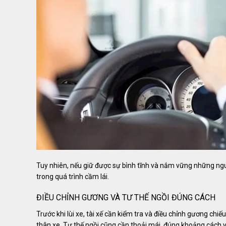
Tuy nhiên, nếu giữ được sự bình tĩnh và nắm vững những ngu
trong quá trình cầm lái.
ĐIỀU CHỈNH GƯƠNG VÀ TƯ THẾ NGỒI ĐÚNG CÁCH
Trước khi lùi xe, tài xế cần kiểm tra và điều chỉnh gương ch
thân xe. Tư thế ngồi cũng cần thoải mái, đúng khoảng cách v