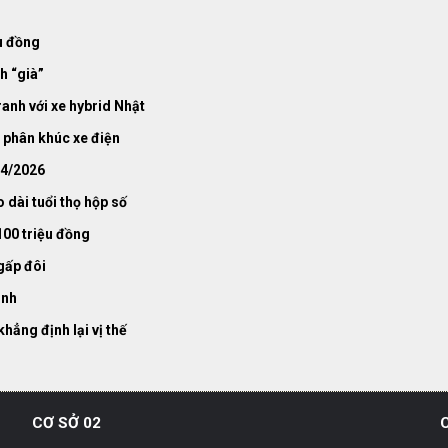
ệu đồng
h “già”
ranh với xe hybrid Nhật
 phân khúc xe điện
 4/2026
dài tuổi thọ hộp số
100 triệu đồng
gấp đôi
ịnh
hẳng định lại vị thế
CƠ SỞ 02