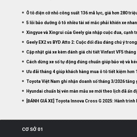
Ô tô điện cỡ nhỏ công suất 136 mã lực, giá hơn 280 tri
5 lỗi bảo dưỡng ô tô nhiều tài xế mắc phải khiến xe nhan
Xingyue và Xingrui của Geely gia nhập cuộc đua, cạnh t
Geely EX2 vs BYD Atto 2: Cuộc đối đầu đáng chú ý trong
Cập nhật giá xe kèm đánh giá chi tiết Vinfast VF5 tháng
Cách dừng xe số tự động đúng chuẩn giúp bảo vệ và kéo 
Ưu đãi tháng 4 giúp khách hàng mua ô tô tiết kiệm hơn 
Toyota Việt Nam ghi nhận doanh số tháng 3/2026 tăng 
Hyundai chuẩn bị vén màn mẫu xe mới theo lịch đã ấn đ
[ĐÁNH GIÁ XE] Toyota Innova Cross G 2025: Hành trình k
CƠ SỞ 01