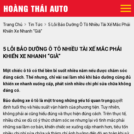
Trang Chủ
Tin Tức
5 Lỗi Bảo Dưỡng Ô Tô Nhiều Tài Xế Mắc Phải
Khiến Xe Nhanh “già”
5 LỖI BẢO DƯỠNG Ô TÔ NHIỀU TÀI XẾ MẮC PHẢI
KHIẾN XE NHANH “GIÀ”
Một chiếc ô tô có thể bền bỉ suốt nhiều năm nếu được chăm sóc
đúng cách. Thế nhưng, chỉ vài sai lầm nhỏ khi bảo dưỡng cũng đủ
khiến xe nhanh xuống cấp, phát sinh nhiều chi phí sửa chữa không
đáng có.
Bảo dưỡng xe ô tô là một trong những yếu tố quan trọng
quyết
định tuổi thọ và hiệu suất vận hành của phương tiện. Tuy nhiên,
không phải ai cũng hiểu đúng và thực hiện đúng cách. Trên thực tế,
nhiều chủ xe dù có ý thức chăm sóc xe nhưng lại vô tình mắc phải
những sai lầm cơ bản, khiến chiếc xe xuống cấp nhanh hơn, tiêu tốn
nhiều chi phí sửa chữa và thậm chí ảnh hưởng đến độ an toàn khi sử