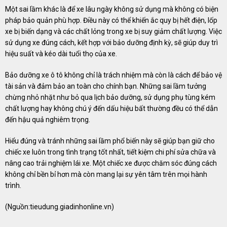
Một sai lầm khác là để xe lâu ngày không sử dụng mà không có biện
pháp bảo quản phù hợp. Điều này có thể khiến ắc quy bị hết điện, lốp
xe bị biến dạng và các chất lỏng trong xe bị suy giảm chất lượng. Việc
sử dụng xe đúng cách, kết hợp với bảo dưỡng định kỳ, sẽ giúp duy trì
hiệu suất và kéo dài tuổi thọ của xe.
Bảo dưỡng xe ô tô không chỉ là trách nhiệm mà còn là cách để bảo vệ
tài sản và đảm bảo an toàn cho chính bạn. Những sai lầm tưởng
chừng nhỏ nhặt như bỏ qua lịch bảo dưỡng, sử dụng phụ tùng kém
chất lượng hay không chú ý đến dấu hiệu bất thường đều có thể dẫn
đến hậu quả nghiêm trọng.
Hiểu đúng và tránh những sai lầm phổ biến này sẽ giúp bạn giữ cho
chiếc xe luôn trong tình trạng tốt nhất, tiết kiệm chi phí sửa chữa và
nâng cao trải nghiệm lái xe. Một chiếc xe được chăm sóc đúng cách
không chỉ bền bỉ hơn mà còn mang lại sự yên tâm trên mọi hành
trình.
(Nguồn:
tieudung.giadinhonline.vn
)