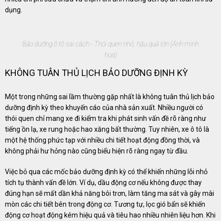
dụng.
Bảo dưỡng ô tô sai cách - Thói quen nhỏ, hậu quả lớn (Ảnh minh
họa)
KHÔNG TUÂN THỦ LỊCH BẢO DƯỠNG ĐỊNH KỲ
Một trong những sai lầm thường gặp nhất là không tuân thủ lịch bảo
dưỡng định kỳ theo khuyến cáo của nhà sản xuất. Nhiều người có
thói quen chỉ mang xe đi kiểm tra khi phát sinh vấn đề rõ ràng như
tiếng ồn lạ, xe rung hoặc hao xăng bất thường. Tuy nhiên, xe ô tô là
một hệ thống phức tạp với nhiều chi tiết hoạt động đồng thời, và
không phải hư hỏng nào cũng biểu hiện rõ ràng ngay từ đầu.
Việc bỏ qua các mốc bảo dưỡng định kỳ có thể khiến những lỗi nhỏ
tích tụ thành vấn đề lớn. Ví dụ, dầu động cơ nếu không được thay
đúng hạn sẽ mất dần khả năng bôi trơn, làm tăng ma sát và gây mài
mòn các chi tiết bên trong động cơ. Tương tự, lọc gió bẩn sẽ khiến
động cơ hoạt động kém hiệu quả và tiêu hao nhiều nhiên liệu hơn. Khi