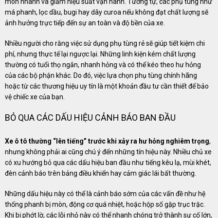
mòn nhanh và giảm hiệu suất vận hành. Tương tự, các phụ tùng như
má phanh, lọc dầu, bugi hay dây curoa nếu không đạt chất lượng sẽ
ảnh hưởng trực tiếp đến sự an toàn và độ bền của xe.
Nhiều người cho rằng việc sử dụng phụ tùng rẻ sẽ giúp tiết kiệm chi
phí, nhưng thực tế lại ngược lại. Những linh kiện kém chất lượng
thường có tuổi thọ ngắn, nhanh hỏng và có thể kéo theo hư hỏng
của các bộ phận khác. Do đó, việc lựa chọn phụ tùng chính hãng
hoặc từ các thương hiệu uy tín là một khoản đầu tư cần thiết để bảo
vệ chiếc xe của bạn.
BỎ QUA CÁC DẤU HIỆU CẢNH BÁO BAN ĐẦU
Xe ô tô thường “lên tiếng” trước khi xảy ra hư hỏng nghiêm trọng
,
nhưng không phải ai cũng chú ý đến những tín hiệu này. Nhiều chủ xe
có xu hướng bỏ qua các dấu hiệu ban đầu như tiếng kêu lạ, mùi khét,
đèn cảnh báo trên bảng điều khiển hay cảm giác lái bất thường.
Những dấu hiệu này có thể là cảnh báo sớm của các vấn đề như hệ
thống phanh bị mòn, động cơ quá nhiệt, hoặc hộp số gặp trục trặc.
Khi bị phớt lờ, các lỗi nhỏ này có thể nhanh chóng trở thành sự cố lớn,