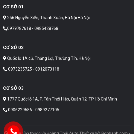
CƠ SỞ 01
256 Nguyễn Xiển, Thanh Xuân, Hà Nội Hà Nội
0979787618 - 0985428768
CƠ SỞ 02
Quốc lộ 1A cũ, Thắng Lợi, Thường Tín, Hà Nội
0973235725 - 0912073118
CƠ SỞ 03
1777 Quốc lộ 1A, P. Tân Thới Hiệp, Quận 12, TP Hồ Chí Minh
0906229686 - 0989277105
Bản quyền thuộc về Hoàng Thái Auto
Thiết kế bởi
Bonbanh.com -