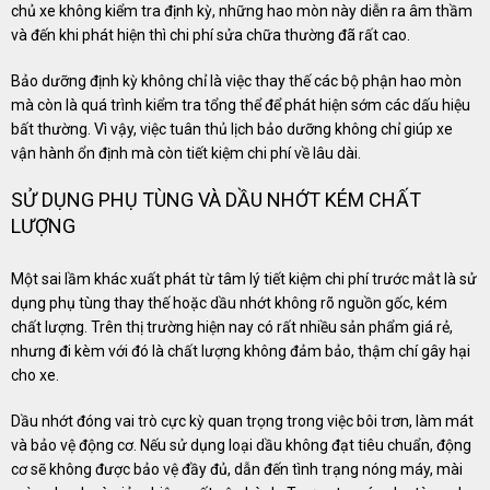
chủ xe không kiểm tra định kỳ, những hao mòn này diễn ra âm thầm
và đến khi phát hiện thì chi phí sửa chữa thường đã rất cao.
Bảo dưỡng định kỳ không chỉ là việc thay thế các bộ phận hao mòn
mà còn là quá trình kiểm tra tổng thể để phát hiện sớm các dấu hiệu
bất thường. Vì vậy, việc tuân thủ lịch bảo dưỡng không chỉ giúp xe
vận hành ổn định mà còn tiết kiệm chi phí về lâu dài.
SỬ DỤNG PHỤ TÙNG VÀ DẦU NHỚT KÉM CHẤT
LƯỢNG
Một sai lầm khác xuất phát từ tâm lý tiết kiệm chi phí trước mắt là sử
dụng phụ tùng thay thế hoặc dầu nhớt không rõ nguồn gốc, kém
chất lượng. Trên thị trường hiện nay có rất nhiều sản phẩm giá rẻ,
nhưng đi kèm với đó là chất lượng không đảm bảo, thậm chí gây hại
cho xe.
Dầu nhớt đóng vai trò cực kỳ quan trọng trong việc bôi trơn, làm mát
và bảo vệ động cơ. Nếu sử dụng loại dầu không đạt tiêu chuẩn, động
cơ sẽ không được bảo vệ đầy đủ, dẫn đến tình trạng nóng máy, mài