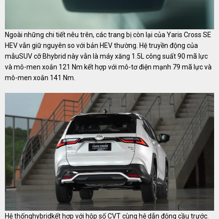
Ngoài những chi tiết nêu trên, các trang bị còn lại của Yaris Cross SE
HEV vẫn giữ nguyên so với bản HEV thường. Hệ truyền động của
mẫuSUV cỡ Bhybrid này vẫn là máy xăng 1.5L công suất 90 mã lực
và mô-men xoắn 121 Nm kết hợp với mô-tơ điện mạnh 79 mã lực và
mô-men xoắn 141 Nm.
Hệ thốnghybridkết hợp với hộp số CVT cùng hệ dẫn động cầu trước.