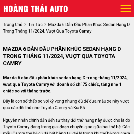
Trang Chủ
Tin Tức
Mazda 6 Dẫn Đầu Phân Khúc Sedan Hạng D
Trong Tháng 11/2024, Vượt Qua Toyota Camry
MAZDA 6 DẪN ĐẦU PHÂN KHÚC SEDAN HẠNG D
TRONG THÁNG 11/2024, VƯỢT QUA TOYOTA
CAMRY
Mazda 6 dẫn đầu phân khúc sedan hạng D trong tháng 11/2024,
vượt qua Toyota Camry với doanh số chỉ 75 chiếc, tăng nhẹ 1
chiếc so với tháng trước.
Đây là con số thấp so với kỳ vọng nhưng đủ để đưa mẫu xe này vượt
qua các đối thủ như Toyota Camry và Kia K5.
Nguyên nhân chính dẫn đến sự thay đổi thứ hạng này được cho là do
Toyota Camry đang trong giai đoạn chuyển giao giữa hai thế hệ. Các
mẫu Camry thế hệ cũ đã hết hàng tại đại lý trong khi thế hệ mới chưa