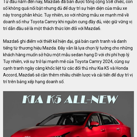
Từ đầu năm đến nay, Mazda6 đã bán được tổng cộng 558 chiếc, con
số không quá nổi bật nhưng đủ để duy trì sự hiện diện của mẫu xe
này trong phân khúc. Tuy nhiên, so với những mẫu xe mạnh mẽ về
doanh số như Toyota Camry khi nguồn cung đầy đủ, việc giữ vững vị
trí dẫn đầu sẽ là một thách thức lớn đối với Mazda6.
Mazda6 ghi điểm với thiết kế hiện đại, giá bán cạnh tranh và danh
tiếng từ thương hiệu Mazda. Đây vẫn là lựa chọn lý tưởng cho những
khách hàng muốn sở hữu một mẫu sedan hạng D với chi phí hợp lý.
Tuy nhiên, với sự trở lại mạnh mẽ của Toyota Camry 2024, cùng sự
cạnh tranh ngày càng khốc liệt từ các đối thủ như Kia K5 và Honda
Accord, Mazda6 sẽ cần thêm nhiều chiến lược và cải tiến để duy trì vị
trí trên bảng xếp hạng doanh số.