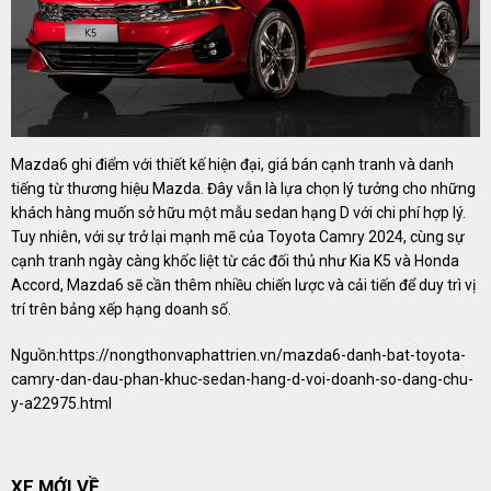
Mazda6 ghi điểm với thiết kế hiện đại, giá bán cạnh tranh và danh
tiếng từ thương hiệu Mazda. Đây vẫn là lựa chọn lý tưởng cho những
khách hàng muốn sở hữu một mẫu sedan hạng D với chi phí hợp lý.
Tuy nhiên, với sự trở lại mạnh mẽ của Toyota Camry 2024, cùng sự
cạnh tranh ngày càng khốc liệt từ các đối thủ như Kia K5 và Honda
Accord, Mazda6 sẽ cần thêm nhiều chiến lược và cải tiến để duy trì vị
trí trên bảng xếp hạng doanh số.
Nguồn:
https://nongthonvaphattrien.vn/mazda6-danh-bat-toyota-
camry-dan-dau-phan-khuc-sedan-hang-d-voi-doanh-so-dang-chu-
y-a22975.html
XE MỚI VỀ