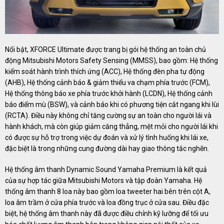
Nổi bật, XFORCE Ultimate được trang bị gói hệ thống an toàn chủ
động Mitsubishi Motors Safety Sensing (MMSS), bao gồm: Hệ thống
kiểm soát hành trình thích ứng (ACC), Hệ thống đèn pha tự động
(AHB), Hệ thống cảnh báo & giảm thiểu va chạm phía trước (FCM),
Hệ thống thông báo xe phía trước khởi hành (LCDN), Hệ thống cảnh
báo điểm mù (BSW), và cảnh báo khi có phương tiện cắt ngang khi lùi
(RCTA). Điều này không chỉ tăng cường sự an toàn cho người lái và
hành khách, mà còn giúp giảm căng thẳng, mệt mỏi cho người lái khi
có được sự hỗ trợ trong việc dự đoán và xử lý tình huống khi lái xe,
đặc biệt là trong những cung đường dài hay giao thông tắc nghẽn.
Hệ thống âm thanh Dynamic Sound Yamaha Premium là kết quả
của sự hợp tác giữa Mitsubishi Motors và tập đoàn Yamaha. Hệ
thống âm thanh 8 loa này bao gồm loa tweeter hai bên trên cột A,
loa âm trầm ở cửa phía trước và loa đồng trục ở cửa sau. Điều đặc
biệt, hệ thống âm thanh này đã được điều chỉnh kỹ lưỡng để tối ưu