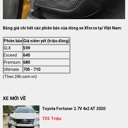
Bảng giá chi tiết các phiên bản của dòng xe Xforce tại VIệt Nam:
Phiên bản
Giá niêm yết (triệu đồng)
GLX
599
Exceed
640
Premium
680
Ultimate
705 - 710
(Theo
24h.com.vn
)
XE MỚI VỀ
Toyota Fortuner 2.7V 4x2 AT 2020
725 Triệu