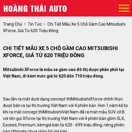
Trang Chủ
Tin Tức
Chi Tiết Mẫu Xe 5 Chỗ Gầm Cao Mitsubishi
XForce, Giá Từ 620 Triệu Đồng
CHI TIẾT MẪU XE 5 CHỖ GẦM CAO MITSUBISHI
XFORCE, GIÁ TỪ 620 TRIỆU ĐỒNG
Mitsubishi XForce là mẫu xe gầm cao đô thị được phân phối tại
Việt Nam, đi kèm mức giá từ 620 đến 710 triệu đồng.
Sau lần ra mắt dưới dạng concept thìMitsubishiXforce chính thức
được bán ra tại thị trường Việt Nam với 4 phiên bản. Hơn 1 năm kể từ
khi ra mắt concept thìMitsubishiViệt Nam đã ra mắt mẫu SUV cỡ B
với tên gọi Xforce tại thị trường Việt Nam với 4 phiên bản gồm GLX,
Exceed, Premium, kèmgiá bán từ 620 - 699 triệu đồng, riêng phiên
bản Ultimate chưa công bố giá bán.