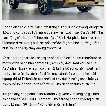
Các phiên bản của xe đều được trang bị khối động cơ xăng, dung tích
1.5L, cho công suất 105 mã lực và mô men xoắn cực đại đạt 141 Nm,
dẫn động cầu trước kết hợp với hộp số CVT. Hai phiên bản Premium,
Ultimate được trang bị thêm bốn chế độ lái gồm bình thường, sỏi đá,
bùn lầy và chế độ chạy đường trơn trượt.
Về an toàn, ngoài các trang bị cơ bản thì phiên bản tiêu chuẩn sẽ có
một số tính năng như camera lùi, 4 túi khí, kiểm soát khi vào cua
AYC, phiên bản Premium có thêm 2 túi khí bổ sung, kiểm soát hành
trình, cảm biến lùi, cảnh báo điểm mù, cảnh báo phương tiện cắt
ngang khi lùi. Phiên bản cao nhất có đầy đủ hệ thống cảnh báo va
chạm, hỗ trợ phanh khẩn cấp và điều khiển hành trình thích ứng,….
Tới gần đây, hãngMitsubishi Motors Việt Nam vừacông bố giá bán
chính thức của XFORCE Ultimate – một trong các hoạt động quan
trọng kỷ niệm 30 năm – “Vững tiến mỗi hành trình”