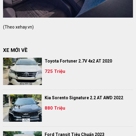
(Theo
xehay.vn
)
XE MỚI VỀ
Toyota Fortuner 2.7V 4x2 AT 2020
725 Triệu
Kia Sorento Signature 2.2 AT AWD 2022
880 Triệu
Ford Transit Tiêu Chuẩn 2023