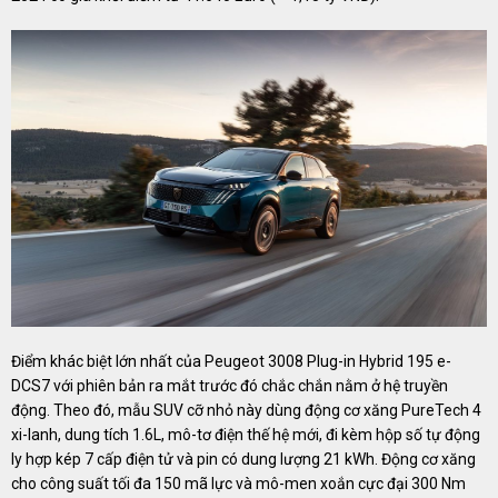
Điểm khác biệt lớn nhất của Peugeot 3008 Plug-in Hybrid 195 e-
DCS7 với phiên bản ra mắt trước đó chắc chắn nằm ở hệ truyền
động. Theo đó, mẫu SUV cỡ nhỏ này dùng động cơ xăng PureTech 4
xi-lanh, dung tích 1.6L, mô-tơ điện thế hệ mới, đi kèm hộp số tự động
ly hợp kép 7 cấp điện tử và pin có dung lượng 21 kWh. Động cơ xăng
cho công suất tối đa 150 mã lực và mô-men xoắn cực đại 300 Nm