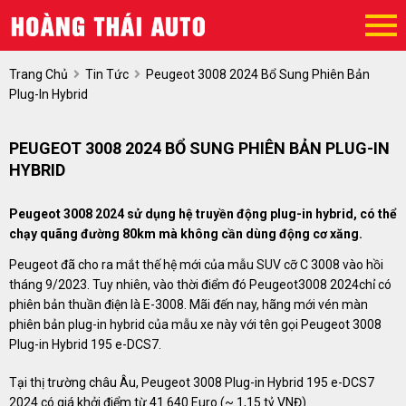
Trang Chủ
Tin Tức
Peugeot 3008 2024 Bổ Sung Phiên Bản
Plug-In Hybrid
PEUGEOT 3008 2024 BỔ SUNG PHIÊN BẢN PLUG-IN
HYBRID
Peugeot 3008 2024 sử dụng hệ truyền động plug-in hybrid, có thể
chạy quãng đường 80km mà không cần dùng động cơ xăng.
Peugeot đã cho ra mắt thế hệ mới của mẫu SUV cỡ C 3008 vào hồi
tháng 9/2023. Tuy nhiên, vào thời điểm đó Peugeot3008 2024chỉ có
phiên bản thuần điện là E-3008. Mãi đến nay, hãng mới vén màn
phiên bản plug-in hybrid của mẫu xe này với tên gọi Peugeot 3008
Plug-in Hybrid 195 e-DCS7.
Tại thị trường châu Âu, Peugeot 3008 Plug-in Hybrid 195 e-DCS7
2024 có giá khởi điểm từ 41.640 Euro (~ 1,15 tỷ VNĐ).