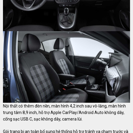
Nội thất có thêm đèn nền, màn hình 4,2 inch sau vô-lăng, màn hình
trung tâm 8,9 inch, hỗ trợ Apple CarPlay/Android Auto không dây,
cổng sạc USB C, sạc không dây, camera lùi.
Gói trang bị an toàn bổ sung hệ thống hỗ trợ tránh va chạm trước và