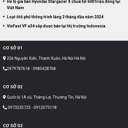
Hé lộ giá bán Hyundai Stargazer X chưa tới 600 triệu đồng tại
Việt Nam
Loạt ôtô phổ thông trình làng 3 tháng đầu năm 2024
VinFast VF e34 sắp được bán tại thị trường Indonesia
CƠ SỞ 01
256 Nguyễn Xiển, Thanh Xuân, Hà Nội Hà Nội
0979787618 - 0985428768
CƠ SỞ 02
Quốc lộ 1A cũ, Thắng Lợi, Thường Tín, Hà Nội
0973235725 - 0912073118
CƠ SỞ 03