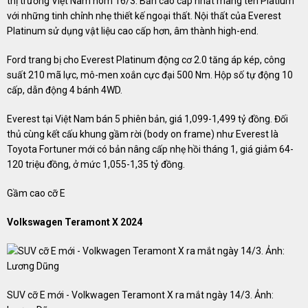
thị trường Việt Nam hôm 16/3. Bản cao cấp nhất mang tên Platium
với những tinh chỉnh nhẹ thiết kế ngoại thất. Nội thất của Everest
Platinum sử dụng vật liệu cao cấp hơn, âm thành high-end.
Ford trang bị cho Everest Platinum động cơ 2.0 tăng áp kép, công
suất 210 mã lực, mô-men xoắn cực đại 500 Nm. Hộp số tự động 10
cấp, dẫn động 4 bánh 4WD.
Everest tại Việt Nam bán 5 phiên bản, giá 1,099-1,499 tỷ đồng. Đối
thủ cùng kết cấu khung gầm rời (body on frame) như Everest là
Toyota Fortuner mới có bản nâng cấp nhẹ hồi tháng 1, giá giảm 64-
120 triệu đồng, ở mức 1,055-1,35 tỷ đồng.
Gầm cao cỡ E
Volkswagen Teramont X 2024
SUV cỡ E mới - Volkwagen Teramont X ra mắt ngày 14/3. Ảnh: