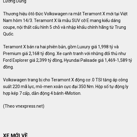
Lương Dũng
Thương hiệu ôtô Đức Volkswagen ra mắt Teramont X mới tại Việt
Nam hôm 14/3. Teramont X là mẫu SUV cỡ E mang kiểu dáng
coupe, nội thất cấu hình 5 chỗ và nhập khẩu chính hãng từ Trung
Quốc.
Teramont X bán ra hai phiên bản, gồm Luxury giá 1,998 tỷ và
Premium giá 2,168 tỷ đồng. Xe cạnh tranh với những đối thủ như
Ford Explorer giá 2,399 tỷ đồng, Hyundai Palisade giá 1,469-1,589 tỷ
đồng.
Volkswagen trang bị cho Teramont X động cơ .0 TSI tăng áp công
suất 220 mã lực, mô-men xoắn cực đại 350 Nm. Hộp số tự động ly
hợp kép 7 cấp, dẫn động 4 bánh 4Motion.
(Theo
vnexpress.net
)
XE MỚI VỀ