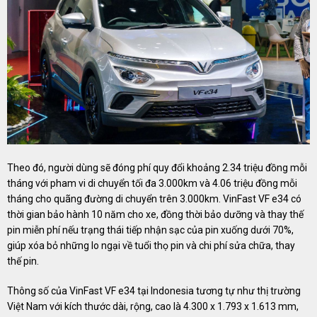
Theo đó, người dùng sẽ đóng phí quy đổi khoảng 2.34 triệu đồng mỗi
tháng với pham vi di chuyển tối đa 3.000km và 4.06 triệu đồng mỗi
tháng cho quãng đường di chuyển trên 3.000km. VinFast VF e34 có
thời gian bảo hành 10 năm cho xe, đồng thời bảo dưỡng và thay thế
pin miễn phí nếu trạng thái tiếp nhận sạc của pin xuống dưới 70%,
giúp xóa bỏ những lo ngại về tuổi thọ pin và chi phí sửa chữa, thay
thế pin.
Thông số của VinFast VF e34 tại Indonesia tương tự như thị trường
Việt Nam với kích thước dài, rộng, cao là 4.300 x 1.793 x 1.613 mm,