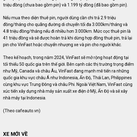
triệu đồng (chưa bao gồm pin) và 1.199 tỷ đồng (đã bao gồm pin).
Nếu mua theo diện thuê pin, người dùng cần chi trả 2.9 triệu
đồng/tháng cho quãng đường di chuyển tối đa 3.000km/tháng và
4.8 triệu đồng/tháng nếu đi nhiều hơn 3.000km. Mức cọc thuê pin là
41 triệu đồng và sẽ được hoàn trả khi dừng hợp đồng thuê pin, trả lại
pin cho VinFast hoặc chuyển nhượng xe và pin cho người khác.
Theo kế hoạch, trong năm 2024, VinFast sẽ mở rộng hoạt động tại
tối thiểu 50 quốc gia trên thế giới. Bên cạnh các thị trường trọng điểm
như Mỹ, Canada và châu Âu, VinFast đang mạnh mẽ tiến ra những
quốc gia khu vực châu Á như Indonesia, Ấn Độ, Thái Lan, Philippines
cùng khu vực Trung Đông và châu Phi. Ngoài Việt Nam, VinFast cũng
xúc tiến xây dựng nhà máy sản xuất xe điện ở Mỹ, Ấn Độ và sẽ xây
nhà máy tại Indonesia.
(Theo
cafeauto.vn
)
XE MỚI VỀ