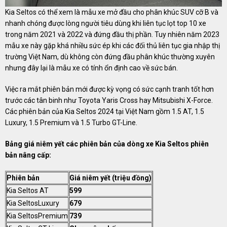
Kia Seltos có thể xem là mẫu xe mở đầu cho phân khúc SUV cỡ B và
nhanh chóng được lòng người tiêu dùng khi liên tục lọt top 10 xe
trong năm 2021 và 2022 và đứng đầu thị phần. Tuy nhiên năm 2023
mẫu xe này gặp khá nhiều sức ép khi các đối thủ liên tục gia nhập thị
trường Việt Nam, dù không còn đứng đầu phân khúc thường xuyên
nhưng đây lại là mẫu xe có tính ổn định cao về sức bán.
Việc ra mắt phiên bản mới được kỳ vọng có sức cạnh tranh tốt hơn
trước các tân binh như Toyota Yaris Cross hay Mitsubishi X-Force.
Các phiên bản của Kia Seltos 2024 tại Việt Nam gồm 1.5 AT, 1.5
Luxury, 1.5 Premium và 1.5 Turbo GT-Line.
Bảng giá niêm yết các phiên bản của dòng xe Kia Seltos phiên
bản nâng cấp:
Phiên bản
Giá niêm yết (triệu đồng)
Kia Seltos AT
599
Kia SeltosLuxury
679
Kia SeltosPremium
739