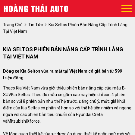
Trang Chủ
Tin Tức
Kia Seltos Phiên Bản Nâng Cấp Trình Làng
Tại Việt Nam
KIA SELTOS PHIÊN BẢN NÂNG CẤP TRÌNH LÀNG
TẠI VIỆT NAM
Dòng xe Kia Seltos vừa ra mắt tại Việt Nam có giá bán từ 599
triệu đồng
Thaco Kia Việt Nam vừa giới thiệu phiên bản nâng cấp của mẫu B-
SUVKia Seltos. Theo đó mẫu xe gầm cao nay hiện chỉ còn 4 phiên
bản so với 8 phiên bản như thế hệ trước. Đáng chú ý, mức giá khởi
điểm của Kia Seltos có phần rẻ hơn so với thế hệ tiền nhiệm và ngang
ngửa với các phiên bản tiêu chuẩn của Hyundai Creta
vàMitsubishiXforce.
Về tổng quan thiết kế của xe được áp dụng thiết kế ngôn ngữ mới với