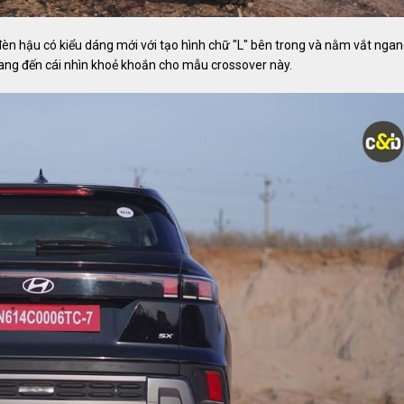
đèn hậu có kiểu dáng mới với tạo hình chữ "L" bên trong và nằm vắt nga
ang đến cái nhìn khoẻ khoắn cho mẫu crossover này.