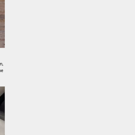
n,
he