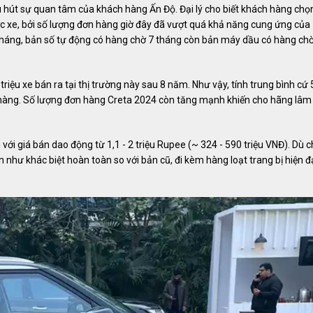
 hút sự quan tâm của khách hàng Ấn Độ. Đại lý cho biết khách hàng chọ
c xe, bởi số lượng đơn hàng giờ đây đã vượt quá khả năng cung ứng của
 tháng, bản số tự động có hàng chờ 7 tháng còn bản máy dầu có hàng ch
ệu xe bán ra tại thị trường này sau 8 năm. Như vậy, tính trung bình cứ 
h hàng. Số lượng đơn hàng Creta 2024 còn tăng mạnh khiến cho hãng lâm
ới giá bán dao động từ 1,1 - 2 triệu Rupee (~ 324 - 590 triệu VNĐ). Dù c
n như khác biệt hoàn toàn so với bản cũ, đi kèm hàng loạt trang bị hiện đ