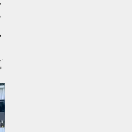
n
ờ
5
hỉ
ại