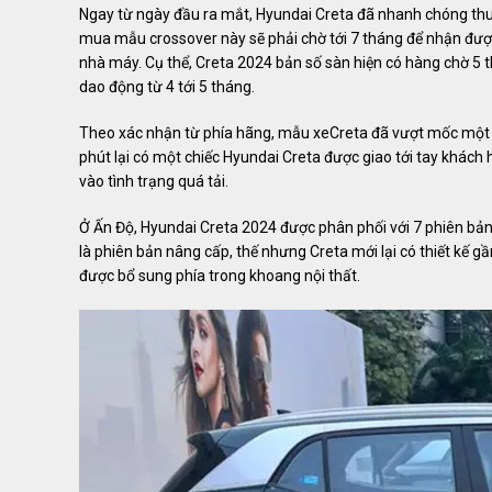
Ngay từ ngày đầu ra mắt, Hyundai Creta đã nhanh chóng thu
mua mẫu crossover này sẽ phải chờ tới 7 tháng để nhận đượ
nhà máy. Cụ thể, Creta 2024 bản số sàn hiện có hàng chờ 5
dao động từ 4 tới 5 tháng.
Theo xác nhận từ phía hãng, mẫu xeCreta đã vượt mốc một tri
phút lại có một chiếc Hyundai Creta được giao tới tay khác
vào tình trạng quá tải.
Ở Ấn Độ, Hyundai Creta 2024 được phân phối với 7 phiên bản v
là phiên bản nâng cấp, thế nhưng Creta mới lại có thiết kế gầ
được bổ sung phía trong khoang nội thất.