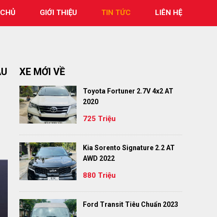
 CHỦ
GIỚI THIỆU
TIN TỨC
LIÊN HỆ
AU
XE MỚI VỀ
Toyota Fortuner 2.7V 4x2 AT
2020
725 Triệu
Kia Sorento Signature 2.2 AT
AWD 2022
880 Triệu
Ford Transit Tiêu Chuẩn 2023