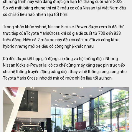
chương trình này vẫn đang được gia hạn tới tháng cuối năm 2023.
So với mặt bằng chung thì cả 3 mẫu xe của Nissan tại Việt Nam đều
có chỉ số tiêu hao nhiên liệu tốt hơn.
Trong phân khúc hybrid, Nissan Kicks e-Power được xem là đối thủ
trực tiếp củaToyota YarisCross khi có giá đề xuất từ 730 đến 838
triệu đồng. Hiện cả 2 mẫu xe này đều có các ưu đãi và cùng là xe
hybrid nhưng mỗi xe đều có công nghệ khác nhau.
Dù đều được kết hợp giữ động cơ xăng và hệ thống điện. Nhưng
Nissan Kicks e-Power lại có cơ chế dùng máy xăng sạc pin trực tiếp
cho hệ thống truyền động bằng diện thay vì hệ thống song song như
Toyota Yaris Cross, nhờ đó mà có mức nhiên liệu tối ưu hơn.