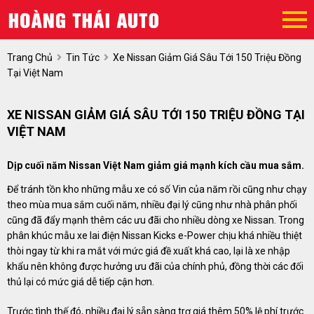
Trang Chủ
Tin Tức
Xe Nissan Giảm Giá Sâu Tới 150 Triệu Đồng
Tại Việt Nam
XE NISSAN GIẢM GIÁ SÂU TỚI 150 TRIỆU ĐỒNG TẠI
VIỆT NAM
Dịp cuối năm Nissan Việt Nam giảm giá mạnh kích cầu mua sắm.
Để tránh tồn kho những mẫu xe có số Vin của năm rồi cũng như chạy
theo mùa mua sắm cuối năm, nhiều đại lý cũng như nhà phân phối
cũng đã đẩy mạnh thêm các ưu đãi cho nhiều dòng xe Nissan. Trong
phân khúc mẫu xe lai điện Nissan Kicks e-Power chịu khá nhiều thiệt
thòi ngay từ khi ra mắt với mức giá đề xuất khá cao, lại là xe nhập
khẩu nên không được hưởng ưu đãi của chính phủ, đồng thời các đối
thủ lại có mức giá dễ tiếp cận hơn.
Trước tình thế đó, nhiều đại lý sẵn sàng trợ giá thêm 50% lệ phí trước