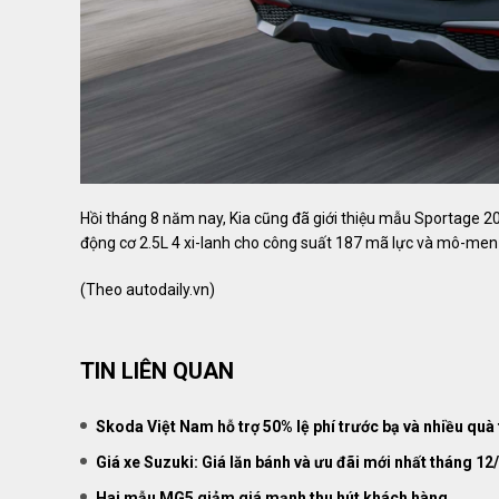
Hồi tháng 8 năm nay, Kia cũng đã giới thiệu mẫu Sportage 20
động cơ 2.5L 4 xi-lanh cho công suất 187 mã lực và mô-men 
(Theo
autodaily.vn
)
TIN LIÊN QUAN
Skoda Việt Nam hỗ trợ 50% lệ phí trước bạ và nhiều quà
Giá xe Suzuki: Giá lăn bánh và ưu đãi mới nhất tháng 12
Hai mẫu MG5 giảm giá mạnh thu hút khách hàng