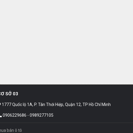
CƠ SỞ 03
1777 Quốc lộ 1A, P. Tân Thới Hiệp, Quận 12, TP Hồ Chí Minh
0906229686 - 0989277105
ua bán ô tô