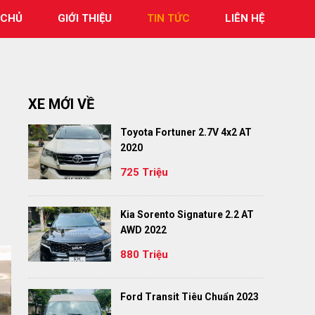
 CHỦ
GIỚI THIỆU
TIN TỨC
LIÊN HỆ
XE MỚI VỀ
Toyota Fortuner 2.7V 4x2 AT
2020
725 Triệu
Kia Sorento Signature 2.2 AT
AWD 2022
880 Triệu
Ford Transit Tiêu Chuẩn 2023