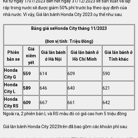
Kể từ ngày 1/07/2023 đến hết ngày 31/12/2023 xe sản xuất và lắp
ráp trong nước sẽ được giảm 50% phí trước bạ theo quy định của
nhà nước. Vì vậy, Giá lăn bánh Honda City 2023 cụ thể như sau:
Bảng giá xeHonda City tháng 11/2023
(Đơn vị tính: Triệu Đồng)
Giá
Phiên
Giá lăn bánh
Giá lăn bánh ở
Giá lăn bánh ở
niêm
bản xe
ở Hà Nội
Hồ Chí Minh
Tỉnh khác
yết
Honda
559
614
609
590
City G
Honda
589
646
640
621
City L
Honda
609
667
661
642
City RS
Ngoài ra, 2 phiên bản L và RS màu đỏ có giá cao hơn 5 triệu đồng
Giá lăn bánh Honda City 2023trên đã bao gồm các khoản phí sau: