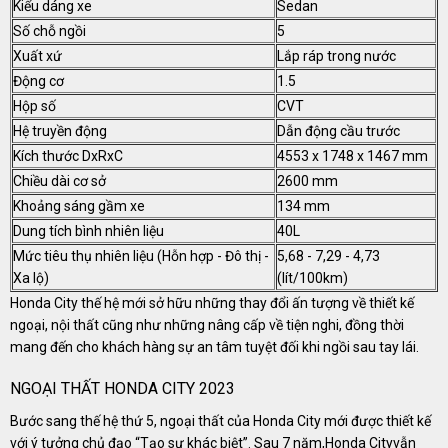
Kiểu dáng xe
Sedan
Số chỗ ngồi
5
Xuất xứ
Lắp ráp trong nước
Động cơ
1.5
Hộp số
CVT
Hệ truyền động
Dẫn động cầu trước
Kích thước DxRxC
4553 x 1748 x 1467 mm
Chiều dài cơ sở
2600 mm
Khoảng sáng gầm xe
134 mm
Dung tích bình nhiên liệu
40L
Mức tiêu thụ nhiên liệu (Hỗn hợp - Đô thị -
5,68 - 7,29 - 4,73
Xa lộ)
(lít/100km)
Honda City thế hệ mới sở hữu những thay đổi ấn tượng về thiết kế
ngoại, nội thất cũng như những nâng cấp về tiện nghi, đồng thời
mang đến cho khách hàng sự an tâm tuyệt đối khi ngồi sau tay lái.
NGOẠI THẤT HONDA CITY 2023
Bước sang thế hệ thứ 5, ngoại thất của Honda City mới được thiết kế
với ý tưởng chủ đạo “Tạo sự khác biệt”. Sau 7 năm,Honda Cityvẫn