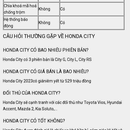
Chìa khoá mã hoá
Không
Có
chống trộm
Hệ thống báo
Không
Có
động
CÂU HỎI THƯỜNG GẶP VỀ HONDA CITY
HONDA CITY CÓ BAO NHIÊU PHIÊN BẢN?
Honda City có 3 phiên bản là City G, City L, City RS
HONDA CITY CÓ GIÁ BÁN LÀ BAO NHIÊU?
Honda City 2023có giániêm yết từ 529 triệu đồng
ĐỐI THỦ CỦA HONDA CITY?
Honda City sẽ cạnh tranh với các đối thủ như Toyota Vios, Hyundai
Accent, Mazda 2, Kia Soluto,...
HONDA CITY CÓ TỐT KHÔNG?