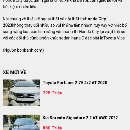
Honda City được đánh giá là chiếc xe khá bền bỉ, cảm giác lái tốt và
tiết kiệm nhiêu liệu.
Nói chung về thiết kế ngoại thất và nội thất thì
Honda City
2023
không thay đổi nhiều so với thế hệ tiền nhiệm, tuy vậy với việc bổ
sung hàng loạt các tính năng vận hành thì Honda City lại vượt trội so
với các đối thủ cùng phân khúc sedan hạng C đặc biệt làToyota Vios.
(Nguồn
bonbanh.com
)
XE MỚI VỀ
Toyota Fortuner 2.7V 4x2 AT 2020
725 Triệu
Kia Sorento Signature 2.2 AT AWD 2022
880 Triệu