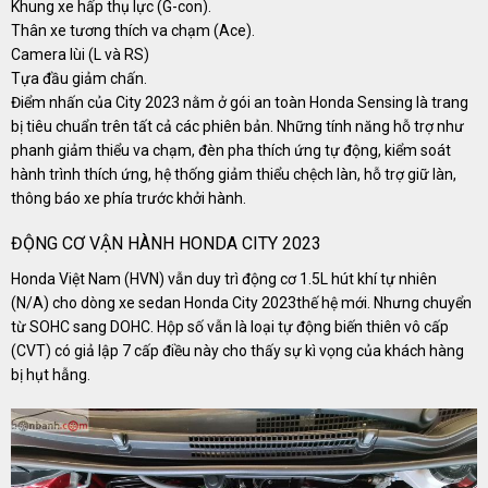
Khung xe hấp thụ lực (G-con).
Thân xe tương thích va chạm (Ace).
Camera lùi (L và RS)
Tựa đầu giảm chấn.
Điểm nhấn của City 2023 nằm ở gói an toàn Honda Sensing là trang
bị tiêu chuẩn trên tất cả các phiên bản. Những tính năng hỗ trợ như
phanh giảm thiểu va chạm, đèn pha thích ứng tự động, kiểm soát
hành trình thích ứng, hệ thống giảm thiểu chệch làn, hỗ trợ giữ làn,
thông báo xe phía trước khởi hành.
ĐỘNG CƠ VẬN HÀNH HONDA CITY 2023
Honda Việt Nam (HVN) vẫn duy trì động cơ 1.5L hút khí tự nhiên
(N/A) cho dòng xe sedan Honda City 2023thế hệ mới. Nhưng chuyển
từ SOHC sang DOHC. Hộp số vẫn là loại tự động biến thiên vô cấp
(CVT) có giả lập 7 cấp điều này cho thấy sự kì vọng của khách hàng
bị hụt hẫng.