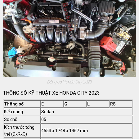
Động cơ Honda City 2023
THÔNG SỐ KỸ THUẬT XE HONDA CITY 2023
Thông số
E
G
L
RS
Kiểu dáng
Sedan
Số chỗ
05
Kích thước tổng
4553 x 1748 x 1467 mm
thể (DxRxC)