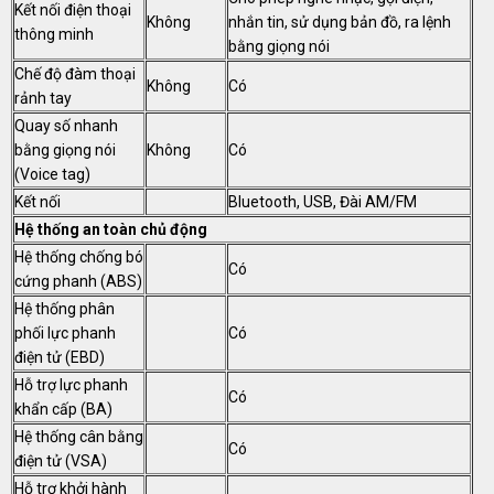
Kết nối điện thoại
Không
nhắn tin, sử dụng bản đồ, ra lệnh
thông minh
bằng giọng nói
Chế độ đàm thoại
Không
Có
rảnh tay
Quay số nhanh
bằng giọng nói
Không
Có
(Voice tag)
Kết nối
Bluetooth, USB, Đài AM/FM
Hệ thống an toàn chủ động
Hệ thống chống bó
Có
cứng phanh (ABS)
Hệ thống phân
phối lực phanh
Có
điện tử (EBD)
Hỗ trợ lực phanh
Có
khẩn cấp (BA)
Hệ thống cân bằng
Có
điện tử (VSA)
Hỗ trợ khởi hành