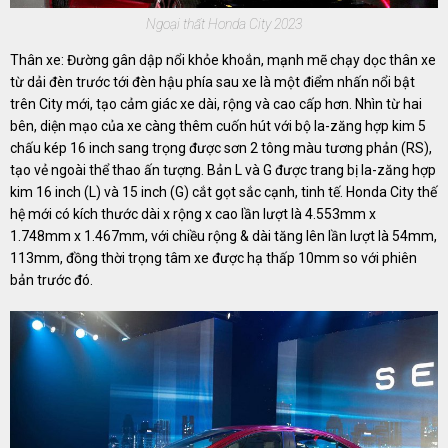
Ngoại thất Honda City 2023
Thân xe: Đường gân dập nổi khỏe khoắn, mạnh mẽ chạy dọc thân xe
từ dải đèn trước tới đèn hậu phía sau xe là một điểm nhấn nổi bật
trên City mới, tạo cảm giác xe dài, rộng và cao cấp hơn. Nhìn từ hai
bên, diện mạo của xe càng thêm cuốn hút với bộ la-zăng hợp kim 5
chấu kép 16 inch sang trọng được sơn 2 tông màu tương phản (RS),
tạo vẻ ngoài thể thao ấn tượng. Bản L và G được trang bị la-zăng hợp
kim 16 inch (L) và 15 inch (G) cắt gọt sắc cạnh, tinh tế. Honda City thế
hệ mới có kích thước dài x rộng x cao lần lượt là 4.553mm x
1.748mm x 1.467mm, với chiều rộng & dài tăng lên lần lượt là 54mm,
113mm, đồng thời trọng tâm xe được hạ thấp 10mm so với phiên
bản trước đó.