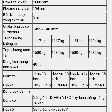
Chiều dài cơ sở
2600 mm
Khoảng sáng gầm
134 mm
Bán kính quay
5 m
vòng tối thiểu
Chiều rộng cơ sở
1495 / 1483mm
trước/sau
Trọng lượng
1117 kg
1117 kg
1124 kg
1134 kg
không tải
Trọng lượng toàn
1580 kg
1580 kg
1580 kg
1580 kg
tải
Dung tích thùng
40 lít
nhiên liệu
Thép 15
Hợp kim 15
Hợp kim 16
Hợp kim 16
Mâm xe
inch
inch
inch
inch
Lốp xe
185/60R15
185/60R15
185/55R16
185/55R16
Động cơ - Vận hành
Xăng, 1.5L DOHC i-VTEC 4 xy-lanh thẳng hàng,
Động cơ
16 van
Hộp số
Số tự động vô cấp (CVT)