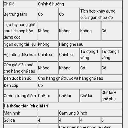
Ghế lái
Chỉnh 6 hướng
Tích hợp khay đựng
Bệ trung tâm
Có
Có
cốc, ngăn chứa đồ
Tựa tay hàng ghế
sau tích hợp hộc
Không
Không
Không
Có
đựng cốc
Ngăn đựng tài liệu
Không
Hàng ghế sau
Tự động 1
Tự động 1
Hệ thống điều hòa
Chỉnh cơ
Chỉnh cơ
vùng
vùng
Cửa gió điều hoà
Không
Không
Có
Có
cho hàng ghế sau
Đèn đọc bản đồ
Cho hàng ghế trước và hàng ghế sau
Đèn cốp
Có
Ghế lái +
Gương trang điểm
Ghế lái
Ghế lái
Ghế lái
ghế phụ
Hệ thống tiện ích giải trí
Màn hình
Cảm ứng 8 inch
Số loa
4
4
4
6
Cho phép nghe nhạc, gọi điện,