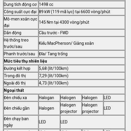
Dung tích động cơ
1498 cc
Công suất cực đại
89 kW (119 mã lực) tại 6600 vòng/phút
Mô-men xoắn cực
145 Nm tại 4300 vòng/phút
đại
Dẫn động
Cầu trước - FWD
Hệ thống treo
Kiểu MacPherson/ Giằng xoắn
trước/sau
Phanh trước/sau
Đĩa/ Tang trống
Mức tiêu thụ nhiên liệu
Đường kết hợp
5,68 (lít/100km)
Trong đô thị
7,29 (lít/100km)
Ngoài đô thị
4,73 (lít/100km)
Ngoại thất
Đèn chiếu xa
Halogan
Halogen
Halogen
LED
Halogen
Halogen
Đèn chiếu gần
Halogen
LED
projector
projector
Đèn chạy ban
LED
LED
ngày