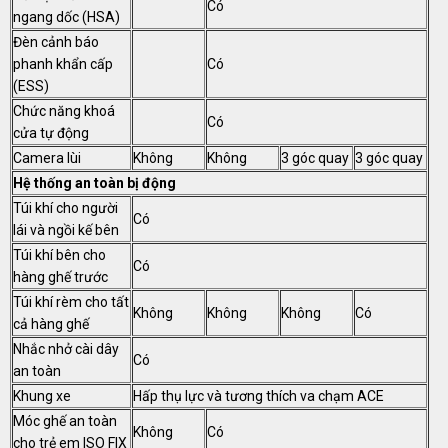
Có
ngang dốc (HSA)
Đèn cảnh báo
phanh khẩn cấp
Có
(ESS)
Chức năng khoá
Có
cửa tự động
Camera lùi
Không
Không
3 góc quay
3 góc quay
Hệ thống an toàn bị động
Túi khí cho người
Có
lái và ngồi kế bên
Túi khí bên cho
Có
hàng ghế trước
Túi khí rèm cho tất
Không
Không
Không
Có
cả hàng ghế
Nhắc nhở cài dây
Có
an toàn
Khung xe
Hấp thụ lực và tương thích va chạm ACE
Móc ghế an toàn
Không
Có
cho trẻ em ISO FIX