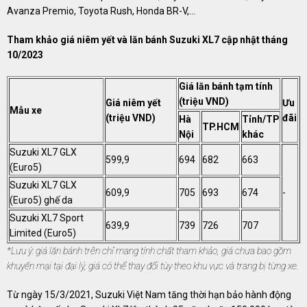
Avanza Premio, Toyota Rush, Honda BR-V,...
Tham khảo giá niêm yết và lăn bánh Suzuki XL7 cập nhật tháng
10/2023
Giá lăn bánh tạm tính
(triệu VND)
Giá niêm yết
Ưu
Mẫu xe
(triệu VND)
đãi
Hà
Tỉnh/TP
TP.HCM
Nội
khác
Suzuki XL7 GLX
599,9
694
682
663
(Euro5)
Suzuki XL7 GLX
609,9
705
693
674
-
(Euro5) ghế da
Suzuki XL7 Sport
639,9
739
726
707
Limited (Euro5)
*Lưu ý: giá lăn bánh trên chỉ mang tính chất tham khảo, giá chưa bao gồm
khuyến mại tại đại lý, giá có thể thay đổi tùy theo khu vực và trang bị từng xe.
Từ ngày 15/3/2021, Suzuki Việt Nam tăng thời hạn bảo hành động