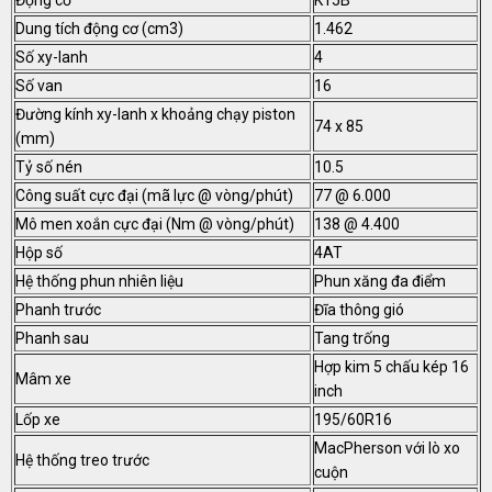
Động cơ
K15B
Dung tích động cơ (cm3)
1.462
Số xy-lanh
4
Số van
16
Đường kính xy-lanh x khoảng chạy piston
74 x 85
(mm)
Tỷ số nén
10.5
Công suất cực đại (mã lực @ vòng/phút)
77 @ 6.000
Mô men xoắn cực đại (Nm @ vòng/phút)
138 @ 4.400
Hộp số
4AT
Hệ thống phun nhiên liệu
Phun xăng đa điểm
Phanh trước
Đĩa thông gió
Phanh sau
Tang trống
Hợp kim 5 chấu kép 16
Mâm xe
inch
Lốp xe
195/60R16
MacPherson với lò xo
Hệ thống treo trước
cuộn