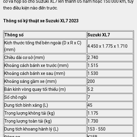
cơ và hộp số cho Suzuki XL7 ​​​lên thành 05 năm hoặc 150.000 km, tùy
theo điều kiện nào đến trước.
Thông số kỹ thuật xe Suzuki XL7 2023
Thông số
Suzuki XL7
Kích thước tổng thể bên ngoài (D x R x C)
4.450 x 1.775 x 1.710
(mm)
Chiều dài cơ sở (mm)
2.740
Khoảng cách bánh xe trước (mm)
1.515
Khoảng cách bánh xe sau (mm)
1.530
Khoảng sáng gầm xe (mm)
200
Bán kính vòng quay tối thiểu (m)
5.2
Số chỗ ngồi
7
Dung tích bình xăng (L)
45
Trọng lượng không tải (kg)
1.175
Trọng lượng toàn tải (kg)
1.730
Dung tích khoang hành lý (L)
153 - 550