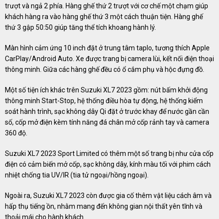
trượt và ngả 2 phía. Hàng ghế thứ 2 trượt với cơ chế một chạm giúp
khách hàng ra vào hàng ghế thứ 3 một cách thuận tiện. Hàng ghế
thứ 3 gập 50:50 giúp tăng thể tích khoang hành lý.
Màn hình cảm ứng 10 inch đặt ở trung tâm taplo, tương thích Apple
CarPlay/Android Auto. Xe được trang bị camera lùi, kết nối điện thoại
thông minh. Giữa các hàng ghế đều có ổ cắm phụ và hộc đựng đồ.
Một số tiện ích khác trên Suzuki XL7 2023 gồm: nút bấm khởi động
thông minh Start-Stop, hệ thống điều hòa tự động, hệ thống kiểm
soát hành trình, sạc không dây Qi đặt ở trước khay để nước gần cần
số, cốp mở điện kèm tính năng đá chân mở cốp rảnh tay và camera
360 độ.
Suzuki XL7 2023 Sport Limited có thêm một số trang bị như cửa cốp
điện có cảm biến mở cốp, sạc không dây, kính màu tối với phim cách
nhiệt chống tia UV/IR (tia tử ngoại/hồng ngoại).
Ngoài ra, Suzuki XL7 2023 còn được gia cố thêm vật liệu cách âm và
hấp thụ tiếng ồn, nhằm mang đến không gian nội thất yên tĩnh và
thoải mái cho hành khách.