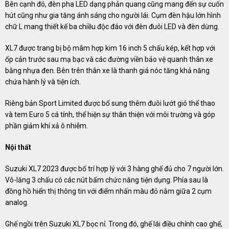
Bên cạnh đó, đèn pha LED dạng phản quang cũng mang đến sự cuốn
hút cũng như gia tăng ánh sáng cho người lái. Cụm đèn hậu lớn hình
chữ L mang thiết kế ba chiều độc đáo với đèn đuôi LED và đèn dừng.
XL7 được trang bị bộ mâm hợp kim 16 inch 5 chấu kép, kết hợp với
ốp cản trước sau mạ bạc và các đường viền bảo vệ quanh thân xe
bằng nhựa đen. Bên trên thân xe là thanh giá nóc tăng khả năng
chứa hành lý và tiện ích.
Riêng bản Sport Limited được bổ sung thêm đuôi lướt gió thể thao
và tem Euro 5 cá tính, thể hiện sự thân thiện với môi trường và góp
phần giảm khí xả ô nhiễm.
Nội thất
Suzuki XL7 2023 được bố trí hợp lý với 3 hàng ghế đủ cho 7 người lớn.
Vô-lăng 3 chấu có các nút bấm chức năng tiện dụng. Phía sau là
đồng hồ hiển thị thông tin với điểm nhấn màu đỏ nằm giữa 2 cụm
analog.
Ghế ngồi trên Suzuki XL7 bọc nỉ. Trong đó, ghế lái điều chỉnh cao ghế,