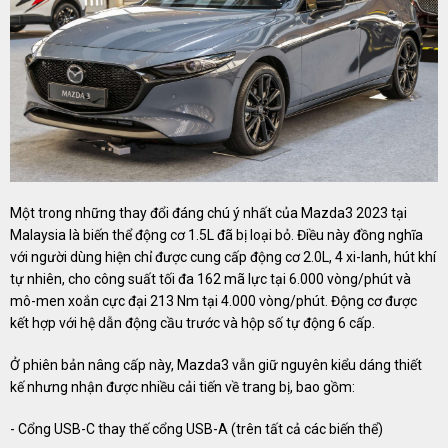
Một trong những thay đổi đáng chú ý nhất của Mazda3 2023 tại
Malaysia là biến thể động cơ 1.5L đã bị loại bỏ. Điều này đồng nghĩa
với người dùng hiện chỉ được cung cấp động cơ 2.0L, 4 xi-lanh, hút khí
tự nhiên, cho công suất tối đa 162 mã lực tại 6.000 vòng/phút và
mô-men xoắn cực đại 213 Nm tại 4.000 vòng/phút. Động cơ được
kết hợp với hệ dẫn động cầu trước và hộp số tự động 6 cấp.
Ở phiên bản nâng cấp này, Mazda3 vẫn giữ nguyên kiểu dáng thiết
kế nhưng nhận được nhiều cải tiến về trang bị, bao gồm:
- Cổng USB-C thay thế cổng USB-A (trên tất cả các biến thể)