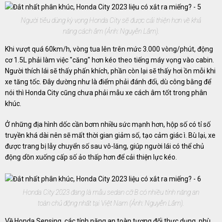
Người tiêu dùng kỳ vọng Honda City sẽ được cải thiện hơn về khả
năng cách âm (Ảnh: Nguyễn Lâm).
Khi vượt quá 60km/h, vòng tua lên trên mức 3.000 vòng/phút, động
cơ 1.5L phải làm việc "căng" hơn kéo theo tiếng máy vọng vào cabin.
Người thích lái sẽ thấy phấn khích, phần còn lại sẽ thấy hơi ồn mỗi khi
xe tăng tốc. Đây dường như là điểm phải đánh đổi, dù công bằng để
nói thì Honda City cũng chưa phải mẫu xe cách âm tốt trong phân
khúc.
Ở những địa hình dốc cần bơm nhiều sức mạnh hơn, hộp số có tỉ số
truyền khá dài nên sẽ mất thời gian giảm số, tạo cảm giác ì. Bù lại, xe
được trang bị lẫy chuyển số sau vô-lăng, giúp người lái có thể chủ
động dồn xuống cấp số ảo thấp hơn để cải thiện lực kéo.
Honda City 2023 đang là mẫu sedan cỡ B có nhiều tính năng an
toàn chủ động nhất tại Việt Nam (Ảnh: Nguyễn Lâm).
Về Honda Sensing, các tính năng an toàn tương đối thực dụng, phù