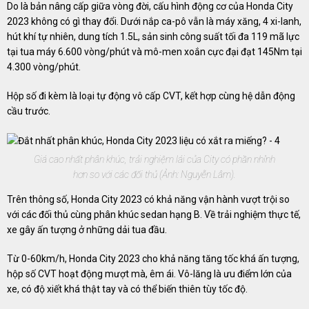
Do là bản nâng cấp giữa vòng đời, cấu hình động cơ của Honda City
2023 không có gì thay đổi. Dưới nắp ca-pô vẫn là máy xăng, 4 xi-lanh,
hút khí tự nhiên, dung tích 1.5L, sản sinh công suất tối đa 119 mã lực
tại tua máy 6.600 vòng/phút và mô-men xoắn cực đại đạt 145Nm tại
4.300 vòng/phút.
Hộp số đi kèm là loại tự động vô cấp CVT, kết hợp cùng hệ dẫn động
cầu trước.
Giá cao nhất phân khúc, trải nghiệm lái của City có phần nhỉnh
hơn so với các đối thủ (Ảnh: Nguyễn Lâm).
Trên thông số, Honda City 2023 có khả năng vận hành vượt trội so
với các đối thủ cùng phân khúc sedan hạng B. Về trải nghiệm thực tế,
xe gây ấn tượng ở những dải tua đầu.
Từ 0-60km/h, Honda City 2023 cho khả năng tăng tốc khá ấn tượng,
hộp số CVT hoạt động mượt mà, êm ái. Vô-lăng là ưu điểm lớn của
xe, có độ xiết khá thật tay và có thể biến thiên tùy tốc độ.