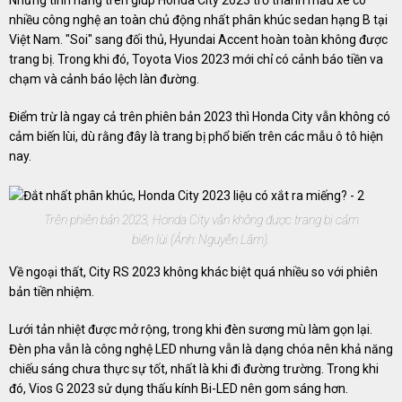
Những tính năng trên giúp Honda City 2023 trở thành mẫu xe có
nhiều công nghệ an toàn chủ động nhất phân khúc sedan hạng B tại
Việt Nam. "Soi" sang đối thủ, Hyundai Accent hoàn toàn không được
trang bị. Trong khi đó, Toyota Vios 2023 mới chỉ có cảnh báo tiền va
chạm và cảnh báo lệch làn đường.
Điểm trừ là ngay cả trên phiên bản 2023 thì Honda City vẫn không có
cảm biến lùi, dù rằng đây là trang bị phổ biến trên các mẫu ô tô hiện
nay.
Trên phiên bản 2023, Honda City vẫn không được trang bị cảm
biến lùi (Ảnh: Nguyễn Lâm).
Về ngoại thất, City RS 2023 không khác biệt quá nhiều so với phiên
bản tiền nhiệm.
Lưới tản nhiệt được mở rộng, trong khi đèn sương mù làm gọn lại.
Đèn pha vẫn là công nghệ LED nhưng vẫn là dạng chóa nên khả năng
chiếu sáng chưa thực sự tốt, nhất là khi đi đường trường. Trong khi
đó, Vios G 2023 sử dụng thấu kính Bi-LED nên gom sáng hơn.