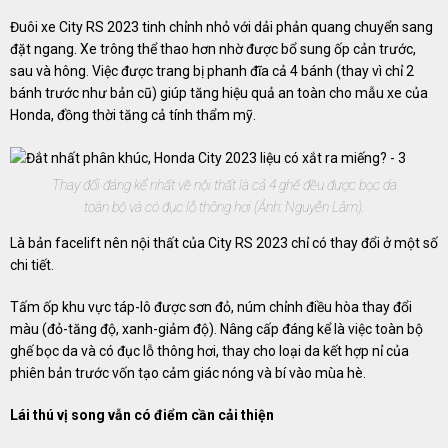
Đuôi xe City RS 2023 tinh chỉnh nhỏ với dải phản quang chuyển sang
đặt ngang. Xe trông thể thao hơn nhờ được bổ sung ốp cản trước,
sau và hông. Việc được trang bị phanh đĩa cả 4 bánh (thay vì chỉ 2
bánh trước như bản cũ) giúp tăng hiệu quả an toàn cho mẫu xe của
Honda, đồng thời tăng cả tính thẩm mỹ.
Thay đổi đáng kể nhất về nội thất là cả 4 ghế đều được bọc da
toàn bộ và có đục lỗ thông hơi (Ảnh: Nguyễn Lâm).
Là bản facelift nên nội thất của City RS 2023 chỉ có thay đổi ở một số
chi tiết.
Tấm ốp khu vực táp-lô được sơn đỏ, núm chỉnh điều hòa thay đổi
màu (đỏ-tăng độ, xanh-giảm độ). Nâng cấp đáng kể là việc toàn bộ
ghế bọc da và có đục lỗ thông hơi, thay cho loại da kết hợp nỉ của
phiên bản trước vốn tạo cảm giác nóng và bí vào mùa hè.
Lái thú vị song vẫn có điểm cần cải thiện