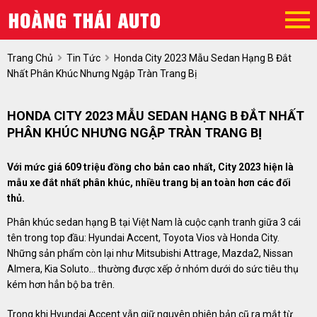
Trang Chủ
Tin Tức
Honda City 2023 Mẫu Sedan Hạng B Đắt
Nhất Phân Khúc Nhưng Ngập Tràn Trang Bị
HONDA CITY 2023 MẪU SEDAN HẠNG B ĐẮT NHẤT
PHÂN KHÚC NHƯNG NGẬP TRÀN TRANG BỊ
Với mức giá 609 triệu đồng cho bản cao nhất, City 2023 hiện là
mẫu xe đắt nhất phân khúc, nhiều trang bị an toàn hơn các đối
thủ.
Phân khúc sedan hạng B tại Việt Nam là cuộc cạnh tranh giữa 3 cái
tên trong top đầu: Hyundai Accent, Toyota Vios và Honda City.
Những sản phẩm còn lại như Mitsubishi Attrage, Mazda2, Nissan
Almera, Kia Soluto… thường được xếp ở nhóm dưới do sức tiêu thụ
kém hơn hẳn bộ ba trên.
Trong khi Hyundai Accent vẫn giữ nguyên phiên bản cũ ra mắt từ