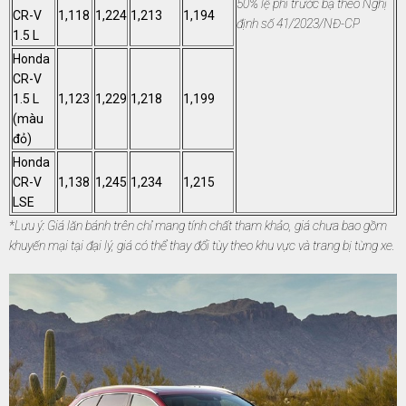
50% lệ phí trước bạ
theo Nghị
CR-V
1,118
1,224
1,213
1,194
định
số 41/2023/NĐ-CP
1.5 L
Honda
CR-V
1.5 L
1,123
1,229
1,218
1,199
(màu
đỏ)
Honda
CR-V
1,138
1,245
1,234
1,215
LSE
*Lưu ý: Giá lăn bánh trên chỉ mang tính chất tham khảo, giá chưa bao gồm
khuyến mại tại đại lý, giá có thể thay đổi tùy theo khu vực và trang bị từng xe.