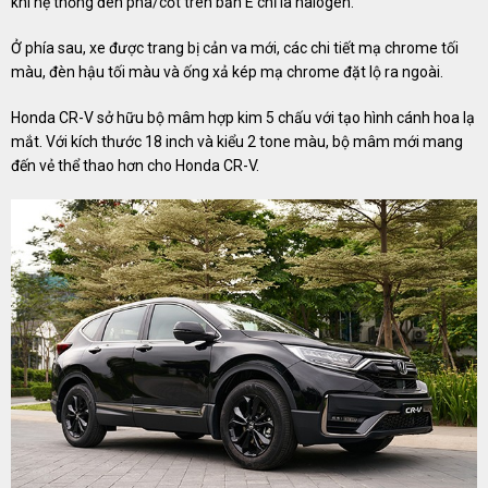
khi hệ thống đèn pha/cốt trên bản E chỉ là halogen.
Ở phía sau, xe được trang bị cản va mới, các chi tiết mạ chrome tối
màu, đèn hậu tối màu và ống xả kép mạ chrome đặt lộ ra ngoài.
Honda CR-V sở hữu bộ mâm hợp kim 5 chấu với tạo hình cánh hoa lạ
mắt. Với kích thước 18 inch và kiểu 2 tone màu, bộ mâm mới mang
đến vẻ thể thao hơn cho Honda CR-V.