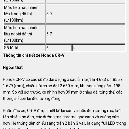
(L/100km)
Mức tiêu hao nhiên
liệu trong đô thị
8,9
(L/100km)
Mức tiêu hao nhiên
liệu ngoài đô thị
5,7
(L/100km)
Số túi khí
6
4
Thông tin chi tiết xe Honda CR-V
Ngoại thất
Honda CR-V có các số đo dài x rộng x cao lần lượt là 4.623 x 1.855 x
1.679 (mm), chiều dài cơ sở đạt 2.660 mm, khoảng sáng gầm 198
mm. So với đời trước, xe nhỉnh hơn 39 mm ở chiều dài tổng thể, các
thông số còn lại đều tương đồng.
Phần đầu xe, CR-V được thiết kế lại cản va, hốc đèn sương mù, lưới
tản nhiệt sơn đen, các đường mạ chrome góc cạnh và vuông vức
hơn. Hệ thống đèn chiếu sáng trên 2 bản G và L là dạng full LED, trong