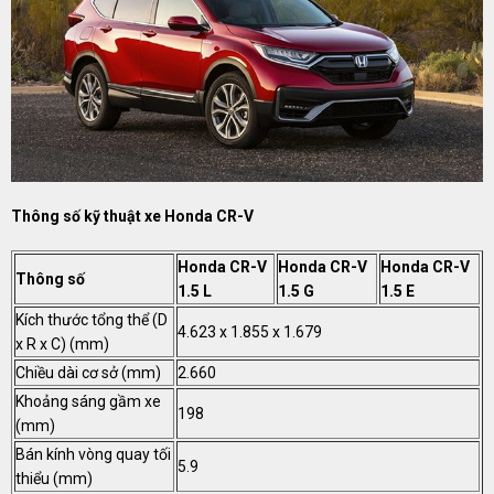
Thông số kỹ thuật xe Honda CR-V
Honda CR-V
Honda CR-V
Honda CR-V
Thông số
1.5 L
1.5 G
1.5 E
Kích thước tổng thể (D
4.623 x 1.855 x 1.679
x R x C) (mm)
Chiều dài cơ sở (mm)
2.660
Khoảng sáng gầm xe
198
(mm)
Bán kính vòng quay tối
5.9
thiểu (mm)