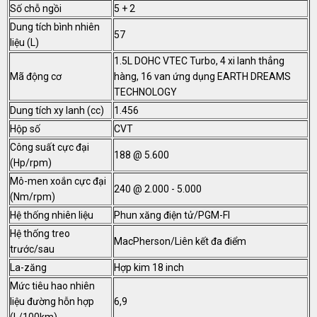
Số chỗ ngồi
5 + 2
Dung tích bình nhiên
57
liệu (L)
1.5L DOHC VTEC Turbo, 4 xi lanh thẳng
Mã động cơ
hàng, 16 van ứng dụng EARTH DREAMS
TECHNOLOGY
Dung tích xy lanh (cc)
1.456
Hộp số
CVT
Công suất cực đại
188 @ 5.600
(Hp/rpm)
Mô-men xoắn cực đại
240 @ 2.000 - 5.000
(Nm/rpm)
Hệ thống nhiên liệu
Phun xăng điện tử/PGM-FI
Hệ thống treo
MacPherson/Liên kết đa điểm
trước/sau
La-zăng
Hợp kim 18 inch
Mức tiêu hao nhiên
liệu đường hỗn hợp
6,9