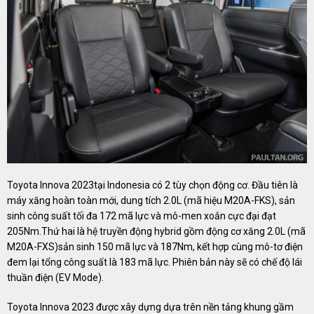
Toyota Innova 2023tại Indonesia có 2 tùy chọn động cơ. Đầu tiên là
máy xăng hoàn toàn mới, dung tích 2.0L (mã hiệu M20A-FKS), sản
sinh công suất tối đa 172 mã lực và mô-men xoắn cực đại đạt
205Nm.Thứ hai là hệ truyền động hybrid gồm động cơ xăng 2.0L (mã
M20A-FXS)sản sinh 150 mã lực và 187Nm, kết hợp cùng mô-tơ điện
đem lại tổng công suất là 183 mã lực. Phiên bản này sẽ có chế độ lái
thuần điện (EV Mode).
Toyota Innova 2023 được xây dựng dựa trên nền tảng khung gầm