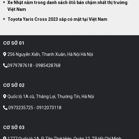
Xe Nhật nằm trong danh sách ôtô bán chậm nhất thị trường
Việt Nam
Toyota Yaris Cross 2023 sắp có mặt tại Việt Nam
CƠ SỞ 01
256 Nguyễn Xiển, Thanh Xuân, Hà Nội Hà Nội
0979787618 - 0985428768
CƠ SỞ 02
Quốc lộ 1A cũ, Thắng Lợi, Thường Tín, Hà Nội
0973235725 - 0912073118
CƠ SỞ 03
1777 Quốc lộ 1A, P. Tân Thới Hiệp, Quận 12, TP Hồ Chí Minh