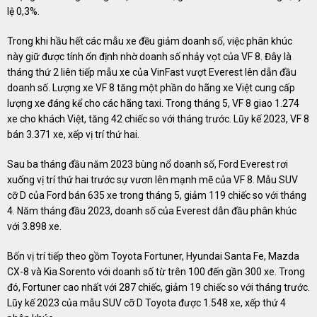
lệ 0,3%.
Trong khi hầu hết các mẫu xe đều giảm doanh số, việc phân khúc
này giữ được tính ổn định nhờ doanh số nhảy vọt của VF 8. Đây là
tháng thứ 2 liên tiếp mẫu xe của VinFast vượt Everest lên dẫn đầu
doanh số. Lượng xe VF 8 tăng một phần do hãng xe Việt cung cấp
lượng xe đáng kể cho các hãng taxi. Trong tháng 5, VF 8 giao 1.274
xe cho khách Việt, tăng 42 chiếc so với tháng trước. Lũy kế 2023, VF 8
bán 3.371 xe, xếp vị trí thứ hai.
Sau ba tháng đầu năm 2023 bùng nổ doanh số, Ford Everest rơi
xuống vị trí thứ hai trước sự vươn lên mạnh mẽ của VF 8. Mẫu SUV
cỡ D của Ford bán 635 xe trong tháng 5, giảm 119 chiếc so với tháng
4. Năm tháng đầu 2023, doanh số của Everest dẫn đầu phân khúc
với 3.898 xe.
Bốn vị trí tiếp theo gồm Toyota Fortuner, Hyundai Santa Fe, Mazda
CX-8 và Kia Sorento với doanh số từ trên 100 đến gần 300 xe. Trong
đó, Fortuner cao nhất với 287 chiếc, giảm 19 chiếc so với tháng trước.
Lũy kế 2023 của mẫu SUV cỡ D Toyota được 1.548 xe, xếp thứ 4