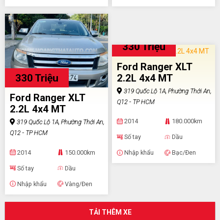
330 Triệu
Ford Ranger XLT
330 Triệu
2.2L 4x4 MT
319 Quốc Lộ 1A, Phường Thới An,
Ford Ranger XLT
Q12 - TP HCM
2.2L 4x4 MT
2014
180.000km
319 Quốc Lộ 1A, Phường Thới An,
Q12 - TP HCM
Số tay
Dầu
2014
150.000km
Nhập khẩu
Bạc/Đen
Số tay
Dầu
Nhập khẩu
Vàng/Đen
TẢI THÊM XE