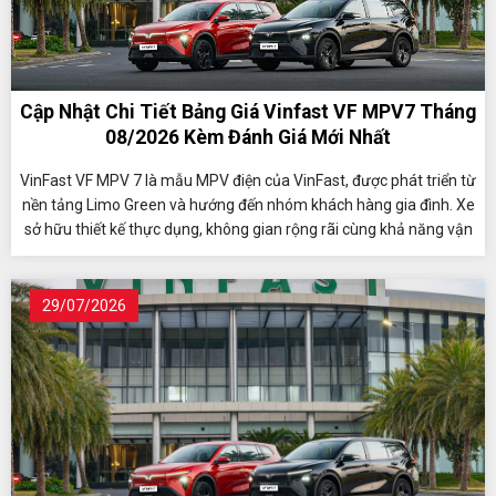
Cập Nhật Chi Tiết Bảng Giá Vinfast VF MPV7 Tháng
08/2026 Kèm Đánh Giá Mới Nhất
VinFast VF MPV 7 là mẫu MPV điện của VinFast, được phát triển từ
nền tảng Limo Green và hướng đến nhóm khách hàng gia đình. Xe
sở hữu thiết kế thực dụng, không gian rộng rãi cùng khả năng vận
hành ổn định, phù hợp cho cả nhu cầu di chuyển hằng ngày và
những hành trình dài. VF MPV 7 có phạm vi hoạt động khoảng 450
km mỗi lần sạc, đồng thời được áp dụng nhiều chính sách hỗ trợ
29/07/2026
hấp dẫn, mang đến lợi thế cho người dùng khi lựa chọn xe điện.