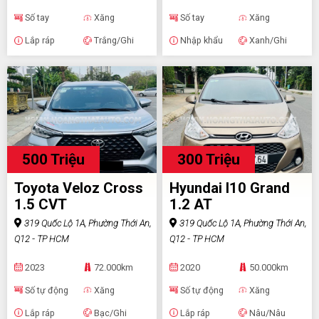
Số tay
Xăng
Số tay
Xăng
Lắp ráp
Trắng/Ghi
Nhập khẩu
Xanh/Ghi
500 Triệu
300 Triệu
Toyota Veloz Cross
Hyundai I10 Grand
1.5 CVT
1.2 AT
319 Quốc Lộ 1A, Phường Thới An,
319 Quốc Lộ 1A, Phường Thới An,
Q12 - TP HCM
Q12 - TP HCM
2023
72.000km
2020
50.000km
Số tự động
Xăng
Số tự động
Xăng
Lắp ráp
Bạc/Ghi
Lắp ráp
Nâu/Nâu