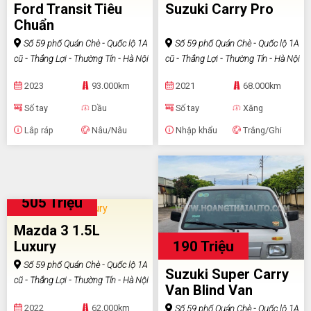
Ford Transit Tiêu
Suzuki Carry Pro
Chuẩn
Số 59 phố Quán Chè - Quốc lộ 1A
Số 59 phố Quán Chè - Quốc lộ 1A
cũ - Thắng Lợi - Thường Tín - Hà Nội
cũ - Thắng Lợi - Thường Tín - Hà Nội
2023
93.000km
2021
68.000km
Số tay
Dầu
Số tay
Xăng
Lắp ráp
Nâu/Nâu
Nhập khẩu
Trắng/Ghi
505 Triệu
Mazda 3 1.5L
190 Triệu
Luxury
Số 59 phố Quán Chè - Quốc lộ 1A
Suzuki Super Carry
cũ - Thắng Lợi - Thường Tín - Hà Nội
Van Blind Van
2022
62.000km
Số 59 phố Quán Chè - Quốc lộ 1A