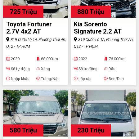
725 Triệu
880 Triệu
Toyota Fortuner
Kia Sorento
2.7V 4x2 AT
Signature 2.2 AT
AWD
319 Quốc Lộ 1A, Phường Thới An,
319 Quốc Lộ 1A, Phường Thới An,
Q12 - TP HCM
Q12 - TP HCM
2020
88.000km
2022
76.000km
Số tự động
Xăng
Số tự động
Dầu
Nhập khẩu
Trắng/Nâu
Lắp ráp
Đen/Đen
580 Triệu
230 Triệu