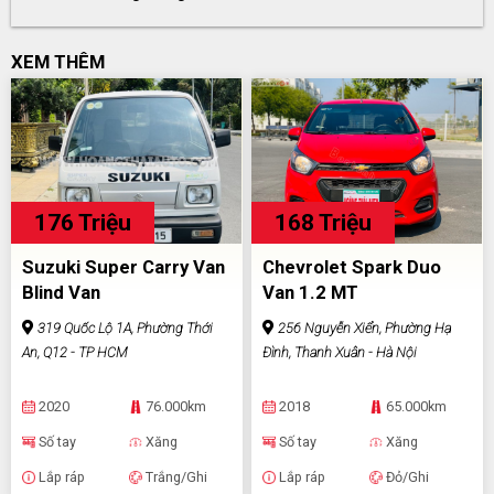
XEM THÊM
176 Triệu
168 Triệu
Suzuki Super Carry Van
Chevrolet Spark Duo
Blind Van
Van 1.2 MT
319 Quốc Lộ 1A, Phường Thới
256 Nguyễn Xiển, Phường Hạ
An, Q12 - TP HCM
Đình, Thanh Xuân - Hà Nội
2020
76.000km
2018
65.000km
Số tay
Xăng
Số tay
Xăng
Lắp ráp
Trắng/Ghi
Lắp ráp
Đỏ/Ghi