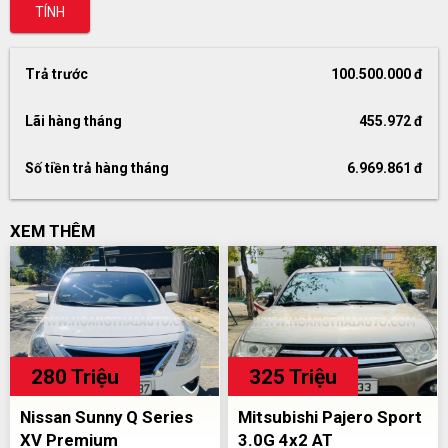
TÍNH
Trả trước
100.500.000 đ
Lãi hàng tháng
455.972 đ
Số tiền trả hàng tháng
6.969.861 đ
XEM THÊM
280 Triệu
325 Triệu
Nissan Sunny Q Series
Mitsubishi Pajero Sport
XV Premium
3.0G 4x2 AT