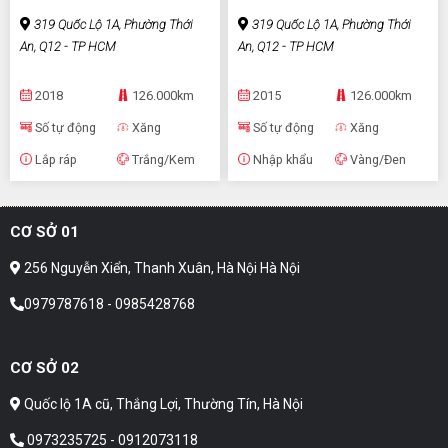
319 Quốc Lộ 1A, Phường Thới
319 Quốc Lộ 1A, Phường Thới
An, Q12 - TP HCM
An, Q12 - TP HCM
2018
126.000km
2015
126.000km
Số tự động
Xăng
Số tự động
Xăng
Lắp ráp
Trắng/Kem
Nhập khẩu
Vàng/Đen
CƠ SỞ 01
256 Nguyễn Xiển, Thanh Xuân, Hà Nội Hà Nội
0979787618 - 0985428768
CƠ SỞ 02
Quốc lộ 1A cũ, Thắng Lợi, Thường Tín, Hà Nội
0973235725 - 0912073118