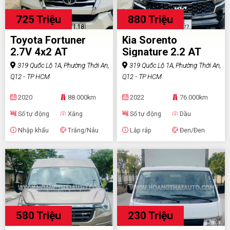
725 Triệu
880 Triệu
Toyota Fortuner
Kia Sorento
2.7V 4x2 AT
Signature 2.2 AT
AWD
319 Quốc Lộ 1A, Phường Thới An,
319 Quốc Lộ 1A, Phường Thới An,
Q12 - TP HCM
Q12 - TP HCM
2020
88.000km
2022
76.000km
Số tự động
Xăng
Số tự động
Dầu
Nhập khẩu
Trắng/Nâu
Lắp ráp
Đen/Đen
580 Triệu
230 Triệu