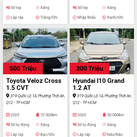
Số tay
Xăng
Số tay
Xăng
Lắp ráp
Trắng/Ghi
Nhập khẩu
Xanh/Ghi
500 Triệu
300 Triệu
Toyota Veloz Cross
Hyundai I10 Grand
1.5 CVT
1.2 AT
319 Quốc Lộ 1A, Phường Thới An,
319 Quốc Lộ 1A, Phường Thới An,
Q12 - TP HCM
Q12 - TP HCM
2023
72.000km
2020
50.000km
Số tự động
Xăng
Số tự động
Xăng
Lắp ráp
Bạc/Ghi
Lắp ráp
Nâu/Nâu