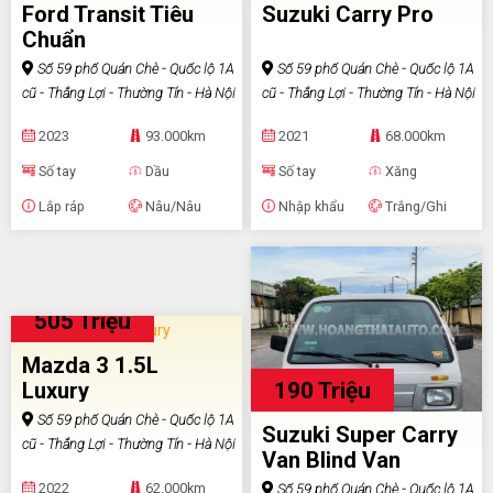
Ford Transit Tiêu
Suzuki Carry Pro
Chuẩn
Số 59 phố Quán Chè - Quốc lộ 1A
Số 59 phố Quán Chè - Quốc lộ 1A
cũ - Thắng Lợi - Thường Tín - Hà Nội
cũ - Thắng Lợi - Thường Tín - Hà Nội
2023
93.000km
2021
68.000km
Số tay
Dầu
Số tay
Xăng
Lắp ráp
Nâu/Nâu
Nhập khẩu
Trắng/Ghi
505 Triệu
Mazda 3 1.5L
190 Triệu
Luxury
Số 59 phố Quán Chè - Quốc lộ 1A
Suzuki Super Carry
cũ - Thắng Lợi - Thường Tín - Hà Nội
Van Blind Van
2022
62.000km
Số 59 phố Quán Chè - Quốc lộ 1A