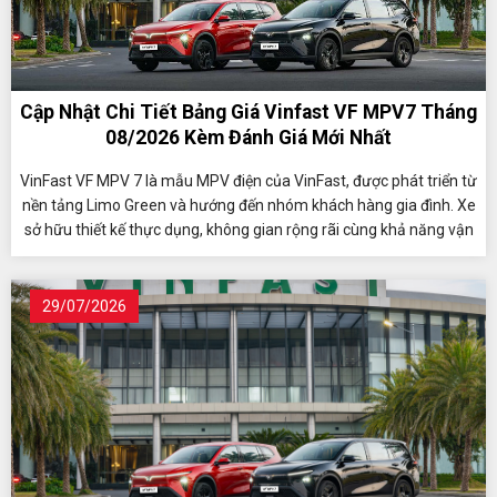
Cập Nhật Chi Tiết Bảng Giá Vinfast VF MPV7 Tháng
08/2026 Kèm Đánh Giá Mới Nhất
VinFast VF MPV 7 là mẫu MPV điện của VinFast, được phát triển từ
nền tảng Limo Green và hướng đến nhóm khách hàng gia đình. Xe
sở hữu thiết kế thực dụng, không gian rộng rãi cùng khả năng vận
hành ổn định, phù hợp cho cả nhu cầu di chuyển hằng ngày và
những hành trình dài. VF MPV 7 có phạm vi hoạt động khoảng 450
km mỗi lần sạc, đồng thời được áp dụng nhiều chính sách hỗ trợ
29/07/2026
hấp dẫn, mang đến lợi thế cho người dùng khi lựa chọn xe điện.