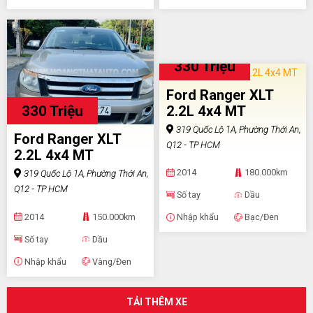
330 Triệu
Ford Ranger XLT
330 Triệu
2.2L 4x4 MT
319 Quốc Lộ 1A, Phường Thới An,
Ford Ranger XLT
Q12 - TP HCM
2.2L 4x4 MT
2014
180.000km
319 Quốc Lộ 1A, Phường Thới An,
Q12 - TP HCM
Số tay
Dầu
2014
150.000km
Nhập khẩu
Bạc/Đen
Số tay
Dầu
Nhập khẩu
Vàng/Đen
TẢI THÊM XE