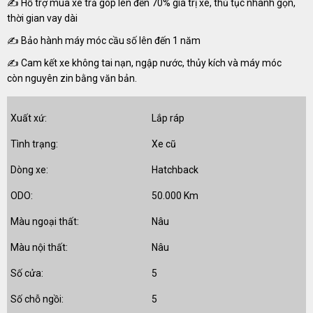
✍ Hỗ trợ mua xe trả góp lên đến 70% giá trị xe, thủ tục nhanh gọn,
thời gian vay dài
✍ Bảo hành máy móc cầu số lên đến 1 năm
✍ Cam kết xe không tai nạn, ngập nước, thủy kích và máy móc
còn nguyên zin bằng văn bản.
Xuất xứ:
Lắp ráp
Tình trạng:
Xe cũ
Dòng xe:
Hatchback
ODO:
50.000 Km
Màu ngoại thất:
Nâu
Màu nội thất:
Nâu
Số cửa:
5
Số chỗ ngồi:
5