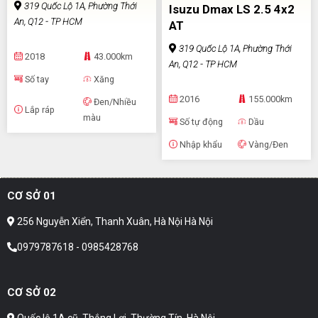
319 Quốc Lộ 1A, Phường Thới
Isuzu Dmax LS 2.5 4x2
An, Q12 - TP HCM
AT
319 Quốc Lộ 1A, Phường Thới
2018
43.000km
An, Q12 - TP HCM
Số tay
Xăng
2016
155.000km
Đen/Nhiều
Lắp ráp
màu
Số tự động
Dầu
Nhập khẩu
Vàng/Đen
CƠ SỞ 01
256 Nguyễn Xiển, Thanh Xuân, Hà Nội Hà Nội
0979787618 - 0985428768
CƠ SỞ 02