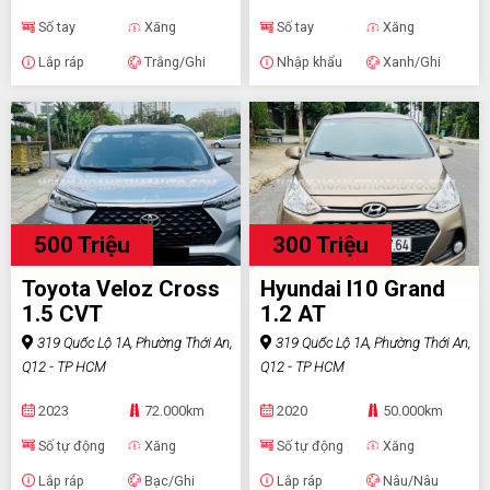
Số tay
Xăng
Số tay
Xăng
Lắp ráp
Trắng/Ghi
Nhập khẩu
Xanh/Ghi
500 Triệu
300 Triệu
Toyota Veloz Cross
Hyundai I10 Grand
1.5 CVT
1.2 AT
319 Quốc Lộ 1A, Phường Thới An,
319 Quốc Lộ 1A, Phường Thới An,
Q12 - TP HCM
Q12 - TP HCM
2023
72.000km
2020
50.000km
Số tự động
Xăng
Số tự động
Xăng
Lắp ráp
Bạc/Ghi
Lắp ráp
Nâu/Nâu