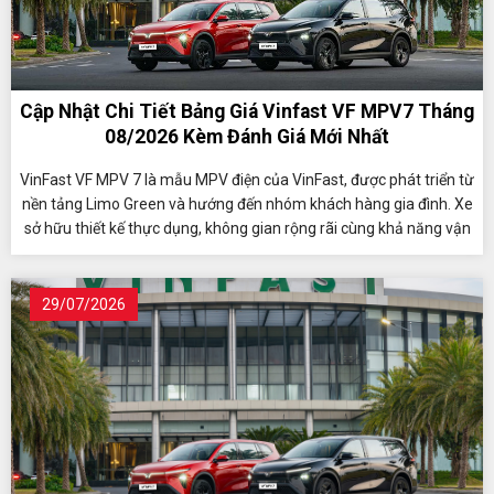
Cập Nhật Chi Tiết Bảng Giá Vinfast VF MPV7 Tháng
08/2026 Kèm Đánh Giá Mới Nhất
VinFast VF MPV 7 là mẫu MPV điện của VinFast, được phát triển từ
nền tảng Limo Green và hướng đến nhóm khách hàng gia đình. Xe
sở hữu thiết kế thực dụng, không gian rộng rãi cùng khả năng vận
hành ổn định, phù hợp cho cả nhu cầu di chuyển hằng ngày và
những hành trình dài. VF MPV 7 có phạm vi hoạt động khoảng 450
km mỗi lần sạc, đồng thời được áp dụng nhiều chính sách hỗ trợ
29/07/2026
hấp dẫn, mang đến lợi thế cho người dùng khi lựa chọn xe điện.