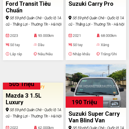
Ford Transit Tiêu
Suzuki Carry Pro
Chuẩn
Số 59 phố Quán Chè - Quốc lộ 1A
Số 59 phố Quán Chè - Quốc lộ 1A
cũ - Thắng Lợi - Thường Tín - Hà Nội
cũ - Thắng Lợi - Thường Tín - Hà Nội
2023
93.000km
2021
68.000km
Số tay
Dầu
Số tay
Xăng
Lắp ráp
Nâu/Nâu
Nhập khẩu
Trắng/Ghi
505 Triệu
Mazda 3 1.5L
190 Triệu
Luxury
Số 59 phố Quán Chè - Quốc lộ 1A
Suzuki Super Carry
cũ - Thắng Lợi - Thường Tín - Hà Nội
Van Blind Van
2022
62.000km
Số 59 phố Quán Chè - Quốc lộ 1A