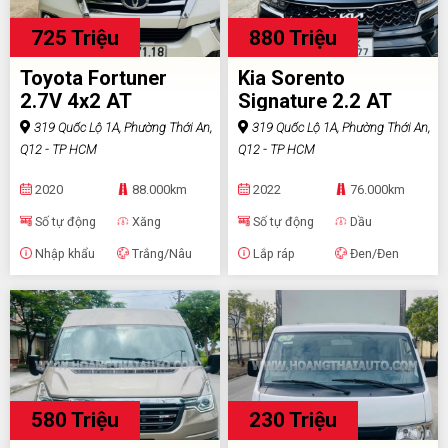
725 Triệu
880 Triệu
Toyota Fortuner
Kia Sorento
2.7V 4x2 AT
Signature 2.2 AT
AWD
319 Quốc Lộ 1A, Phường Thới An,
319 Quốc Lộ 1A, Phường Thới An,
Q12 - TP HCM
Q12 - TP HCM
2020
88.000km
2022
76.000km
Số tự động
Xăng
Số tự động
Dầu
Nhập khẩu
Trắng/Nâu
Lắp ráp
Đen/Đen
580 Triệu
230 Triệu