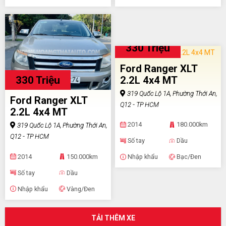
330 Triệu
Ford Ranger XLT
330 Triệu
2.2L 4x4 MT
319 Quốc Lộ 1A, Phường Thới An,
Ford Ranger XLT
Q12 - TP HCM
2.2L 4x4 MT
2014
180.000km
319 Quốc Lộ 1A, Phường Thới An,
Q12 - TP HCM
Số tay
Dầu
2014
150.000km
Nhập khẩu
Bạc/Đen
Số tay
Dầu
Nhập khẩu
Vàng/Đen
TẢI THÊM XE